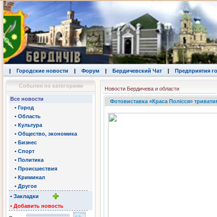
|
Городские новости
|
Форум
|
Бердичевский Чат
|
Предприятия г
События по категориям
Новости Бердичева и области
Все новости
Фотовиставка «Краса Полісся» тривати
• Город
• Область
• Культура
• Общество, экономика
• Бизнес
• Спорт
• Политика
• Происшествия
• Криминал
• Другое
• Закладки
• Добавить новость