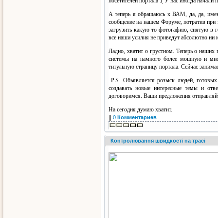
посетителей портала :( У нас иногда начали
А теперь я обращаюсь к ВАМ, да, да, име
сообщение на нашем Форуме, потратив при 
загрузить какую то фотогафию, снятую в 
все наши усилия не приведут абсолютно ни 
Ладно, хватит о грустном. Теперь о наши
системы на намного более мощную и мно
титульную страницу портала. Сейчас занимае
P.S. Обьявляется розыск людей, готовых 
создавать новые интересные темы и от
договоримся. Ваши предложения отправляйте
На сегодня думаю хватит.
||
0
Комментариев
Контролювання швидкості на трасі