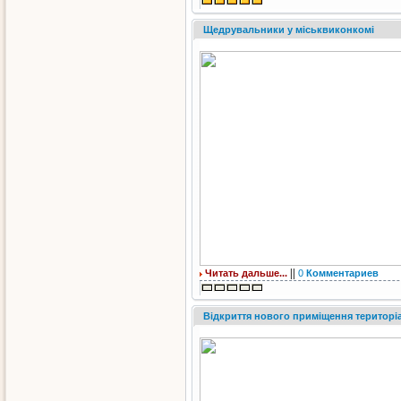
Щедрувальники у міськвиконкомі
||
Читать дальше...
0
Комментариев
Відкриття нового приміщення територі