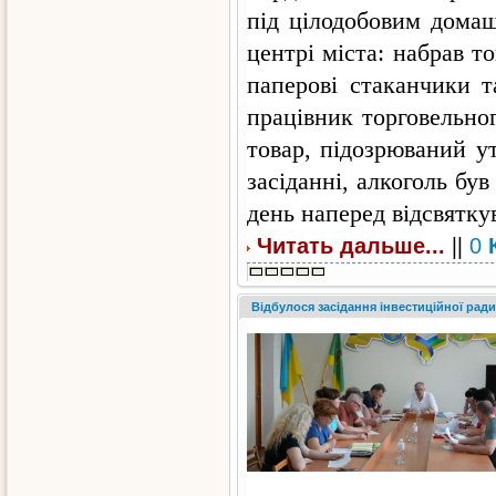
під цілодобовим домаш
центрі міста: набрав т
паперові стаканчики т
працівник торговельно
товар, підозрюваний у
засіданні, алкоголь бу
день наперед відсвятку
||
Читать дальше...
0
Відбулося засідання інвестиційної ради