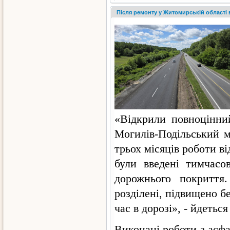
Після ремонту у Житомирській області в
«Відкрили повноцінн
Могилів-Подільський 
трьох місяців роботи в
були введені тимчасо
дорожнього покриття
розділені, підвищено б
час в дорозі», - йдеться
Виконані роботи з асф