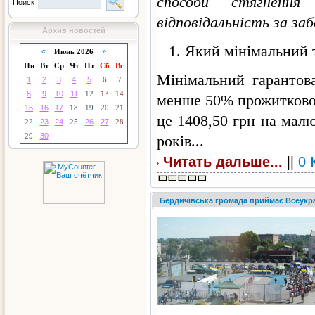
способи стягнення
Поиск
відповідальність за за
Архив новостей
Який мінімальний 
«
Июнь 2026
»
Пн
Вт
Ср
Чт
Пт
Сб
Вс
Мінімальний гарантов
1
2
3
4
5
6
7
8
9
10
11
12
13
14
менше 50% прожиткового
15
16
17
18
19
20
21
це 1408,50 грн на малю
22
23
24
25
26
27
28
29
30
років...
||
Читать дальше...
0
Бердичівська громада приймає Всеукраї