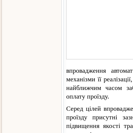
впровадження автома
механізми її реалізаці
найближчим часом за
оплату проїзду.
Серед цілей впровадже
проїзду присутні заз
підвищення якості тр