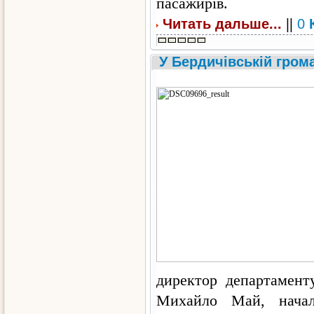
пасажирів.
||
Читать дальше...
0
У Бердичівській гром
директор департаменту
Михайло Май, началь