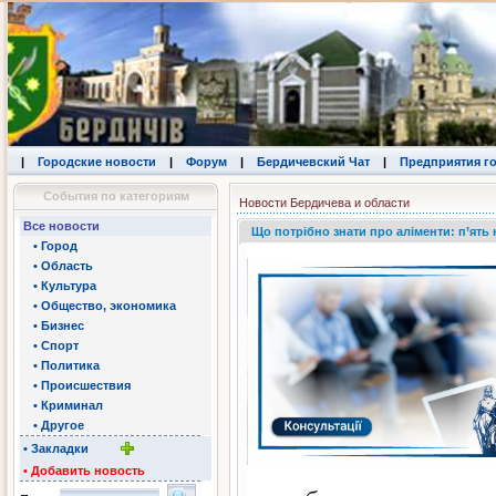
|
Городские новости
|
Форум
|
Бердичевский Чат
|
Предприятия г
События по категориям
Новости Бердичева и области
Все новости
Що потрібно знати про аліменти: п’ять
• Город
• Область
• Культура
• Общество, экономика
• Бизнес
• Спорт
• Политика
• Происшествия
• Криминал
• Другое
• Закладки
• Добавить новость