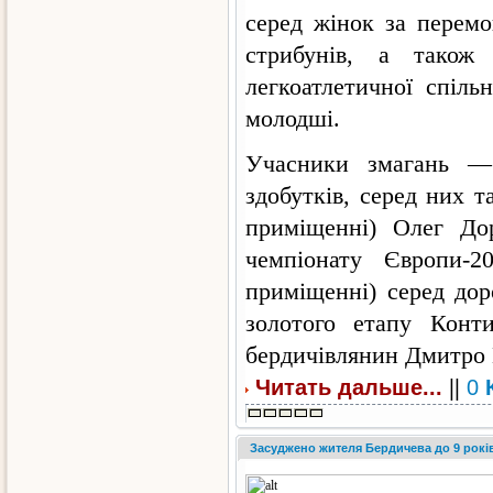
серед жінок за перемо
стрибунів, а також
легкоатлетичної спіль
молодші.
Учасники змагань —
здобутків, серед них т
приміщенні) Олег Дор
чемпіонату Європи-2
приміщенні) серед дор
золотого етапу Конт
бердичівлянин Дмитро 
||
Читать дальше...
0
Засуджено жителя Бердичева до 9 років