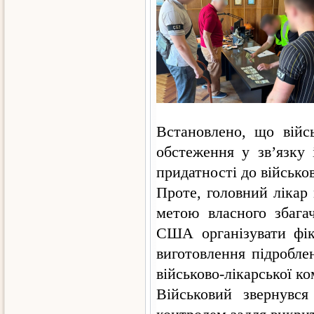
Встановлено, що війс
обстеження у зв’язку 
придатності до військо
Проте, головний лікар
метою власного збага
США організувати фікт
виготовлення підробле
військово-лікарської ко
Військовий звернувс