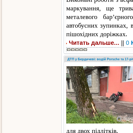
маркування, ще трив
металевого бар’єрно
автобусних зупинках, 
пішохідних доріжках.
||
Читать дальше...
0
ДТП у Бердичеві: водій Porsche та 17-р
для двох підлітків.