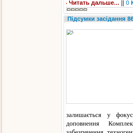
||
Читать дальше...
0
Підсумки засідання 86
залишається у фокус
доповнення Комплек
забезпечення техноге