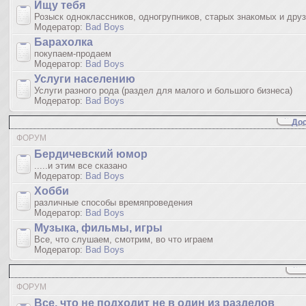
Ищу тебя
Розыск одноклассников, одногрупников, старых знакомых и дру
Модератор:
Bad Boys
Барахолка
покупаем-продаем
Модератор:
Bad Boys
Услуги населению
Услуги разного рода (раздел для малого и большого бизнеса)
Модератор:
Bad Boys
Дос
ФОРУМ
Бердичевский юмop
.....и этим все сказано
Модератор:
Bad Boys
Хобби
различные способы времяпроведения
Модератор:
Bad Boys
Музыка, фильмы, игры
Все, что слушаем, смотрим, во что играем
Модератор:
Bad Boys
ФОРУМ
Все, что не подходит не в один из разделов