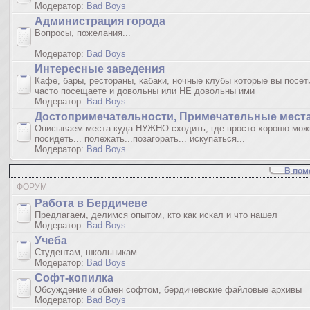
Модератор:
Bad Boys
Администрация города
Вопросы, пожелания...
Модератор:
Bad Boys
Интересные заведения
Кафе, бары, рестораны, кабаки, ночные клубы которые вы посет
часто посещаете и довольны или НЕ довольны ими
Модератор:
Bad Boys
Достопримечательности, Примечательные мест
Описываем места куда НУЖНО сходить, где просто хорошо мож
посидеть... полежать...позагорать... искупаться...
Модератор:
Bad Boys
В пом
ФОРУМ
Работа в Бердичеве
Предлагаем, делимся опытом, кто как искал и что нашел
Модератор:
Bad Boys
Учеба
Студентам, школьникам
Модератор:
Bad Boys
Софт-копилка
Обсуждение и обмен софтом, бердичевские файловые архивы
Модератор:
Bad Boys