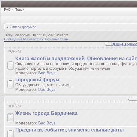
FAQ
•
Поиск
Список форумов
Текущее время: Пн авг 10, 2026 4:40 am
Сообщения без ответов
•
Активные темы
Общие вопрос
ФОРУМ
Книгa жалoб и пpедлoжeний. Обновления на сай
Сюда пишем свои пожелания и предложения по поводу функцио
нашего портала и форума и обсуждаем изменения
Модератор:
Bad Boys
Городской форум
Обсуждаем все, что захотим....
Модератор:
Bad Boys
ФОРУМ
Жизнь города Бердичева
Модератор:
Bad Boys
Праздники, события, знаменательные даты