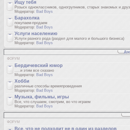
Ищу тебя
Розыск одноклассников, одногрупников, старых знакомых и дру
Модератор:
Bad Boys
Барахолка
покупаем-продаем
Модератор:
Bad Boys
Услуги населению
Услуги разного рода (раздел для малого и большого бизнеса)
Модератор:
Bad Boys
Дос
ФОРУМ
Бердичевский юмop
.....и этим все сказано
Модератор:
Bad Boys
Хобби
различные способы времяпроведения
Модератор:
Bad Boys
Музыка, фильмы, игры
Все, что слушаем, смотрим, во что играем
Модератор:
Bad Boys
ФОРУМ
Все, что не подходит не в один из разделов