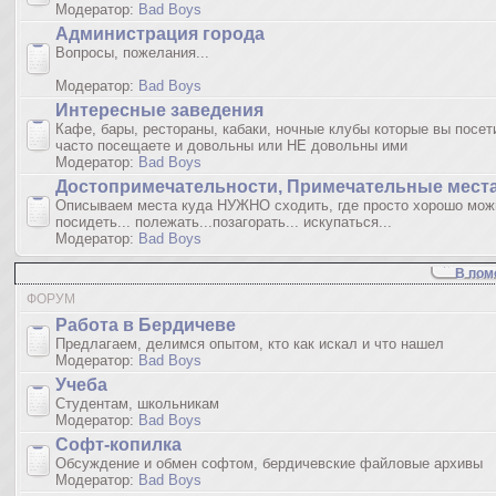
Модератор:
Bad Boys
Администрация города
Вопросы, пожелания...
Модератор:
Bad Boys
Интересные заведения
Кафе, бары, рестораны, кабаки, ночные клубы которые вы посет
часто посещаете и довольны или НЕ довольны ими
Модератор:
Bad Boys
Достопримечательности, Примечательные мест
Описываем места куда НУЖНО сходить, где просто хорошо мож
посидеть... полежать...позагорать... искупаться...
Модератор:
Bad Boys
В пом
ФОРУМ
Работа в Бердичеве
Предлагаем, делимся опытом, кто как искал и что нашел
Модератор:
Bad Boys
Учеба
Студентам, школьникам
Модератор:
Bad Boys
Софт-копилка
Обсуждение и обмен софтом, бердичевские файловые архивы
Модератор:
Bad Boys