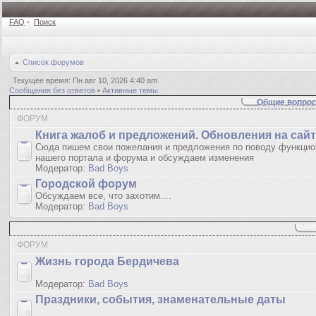
FAQ
•
Поиск
Список форумов
Текущее время: Пн авг 10, 2026 4:40 am
Сообщения без ответов
•
Активные темы
Общие вопрос
ФОРУМ
Книгa жалoб и пpедлoжeний. Обновления на сай
Сюда пишем свои пожелания и предложения по поводу функцио
нашего портала и форума и обсуждаем изменения
Модератор:
Bad Boys
Городской форум
Обсуждаем все, что захотим....
Модератор:
Bad Boys
ФОРУМ
Жизнь города Бердичева
Модератор:
Bad Boys
Праздники, события, знаменательные даты