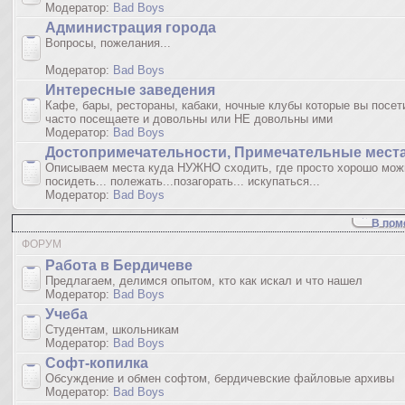
Модератор:
Bad Boys
Администрация города
Вопросы, пожелания...
Модератор:
Bad Boys
Интересные заведения
Кафе, бары, рестораны, кабаки, ночные клубы которые вы посет
часто посещаете и довольны или НЕ довольны ими
Модератор:
Bad Boys
Достопримечательности, Примечательные мест
Описываем места куда НУЖНО сходить, где просто хорошо мож
посидеть... полежать...позагорать... искупаться...
Модератор:
Bad Boys
В пом
ФОРУМ
Работа в Бердичеве
Предлагаем, делимся опытом, кто как искал и что нашел
Модератор:
Bad Boys
Учеба
Студентам, школьникам
Модератор:
Bad Boys
Софт-копилка
Обсуждение и обмен софтом, бердичевские файловые архивы
Модератор:
Bad Boys