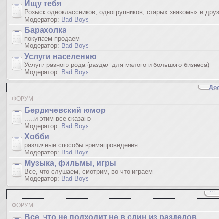
Ищу тебя
Розыск одноклассников, одногрупников, старых знакомых и дру
Модератор:
Bad Boys
Барахолка
покупаем-продаем
Модератор:
Bad Boys
Услуги населению
Услуги разного рода (раздел для малого и большого бизнеса)
Модератор:
Bad Boys
Дос
ФОРУМ
Бердичевский юмop
.....и этим все сказано
Модератор:
Bad Boys
Хобби
различные способы времяпроведения
Модератор:
Bad Boys
Музыка, фильмы, игры
Все, что слушаем, смотрим, во что играем
Модератор:
Bad Boys
ФОРУМ
Все, что не подходит не в один из разделов