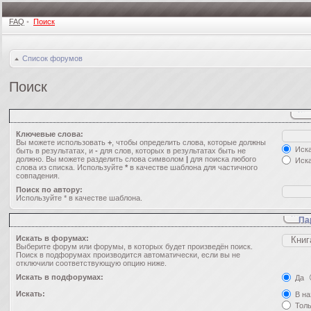
FAQ
•
Поиск
Список форумов
Поиск
Ключевые слова:
Вы можете использовать
+
, чтобы определить слова, которые должны
Иска
быть в результатах, и
-
для слов, которых в результатах быть не
должно. Вы можете разделить слова символом
|
для поиска любого
Иска
слова из списка. Используйте
*
в качестве шаблона для частичного
совпадения.
Поиск по автору:
Используйте * в качестве шаблона.
Па
Искать в форумах:
Выберите форум или форумы, в которых будет произведён поиск.
Поиск в подфорумах производится автоматически, если вы не
отключили соответствующую опцию ниже.
Искать в подфорумах:
Да
Искать:
В на
Толь