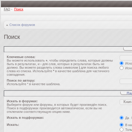
FAQ
•
Поиск
Список форумов
Поиск
Ключевые слова:
Вы можете использовать
+
, чтобы определить слова, которые должны
Иска
быть в результатах, и
-
для слов, которых в результатах быть не
должно. Вы можете разделить слова символом
|
для поиска любого
Иска
слова из списка. Используйте
*
в качестве шаблона для частичного
совпадения.
Поиск по автору:
Используйте * в качестве шаблона.
Па
Искать в форумах:
Выберите форум или форумы, в которых будет произведён поиск.
Поиск в подфорумах производится автоматически, если вы не
отключили соответствующую опцию ниже.
Искать в подфорумах:
Да
Искать:
В на
Толь