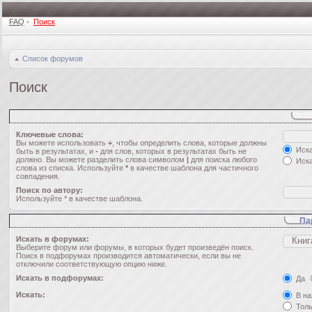
FAQ
•
Поиск
Список форумов
Поиск
Ключевые слова:
Вы можете использовать
+
, чтобы определить слова, которые должны
Иска
быть в результатах, и
-
для слов, которых в результатах быть не
должно. Вы можете разделить слова символом
|
для поиска любого
Иска
слова из списка. Используйте
*
в качестве шаблона для частичного
совпадения.
Поиск по автору:
Используйте * в качестве шаблона.
Па
Искать в форумах:
Выберите форум или форумы, в которых будет произведён поиск.
Поиск в подфорумах производится автоматически, если вы не
отключили соответствующую опцию ниже.
Искать в подфорумах:
Да
Искать:
В на
Толь