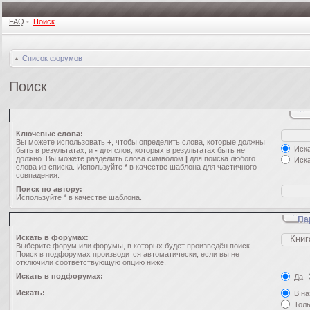
FAQ
•
Поиск
Список форумов
Поиск
Ключевые слова:
Вы можете использовать
+
, чтобы определить слова, которые должны
Иска
быть в результатах, и
-
для слов, которых в результатах быть не
должно. Вы можете разделить слова символом
|
для поиска любого
Иска
слова из списка. Используйте
*
в качестве шаблона для частичного
совпадения.
Поиск по автору:
Используйте * в качестве шаблона.
Па
Искать в форумах:
Выберите форум или форумы, в которых будет произведён поиск.
Поиск в подфорумах производится автоматически, если вы не
отключили соответствующую опцию ниже.
Искать в подфорумах:
Да
Искать:
В на
Толь