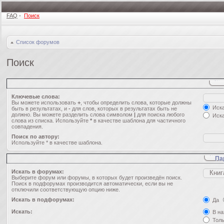
FAQ
•
Поиск
Список форумов
Поиск
Ключевые слова:
Вы можете использовать
+
, чтобы определить слова, которые должны
Иска
быть в результатах, и
-
для слов, которых в результатах быть не
должно. Вы можете разделить слова символом
|
для поиска любого
Иска
слова из списка. Используйте
*
в качестве шаблона для частичного
совпадения.
Поиск по автору:
Используйте * в качестве шаблона.
Па
Искать в форумах:
Выберите форум или форумы, в которых будет произведён поиск.
Поиск в подфорумах производится автоматически, если вы не
отключили соответствующую опцию ниже.
Искать в подфорумах:
Да
Искать:
В на
Толь