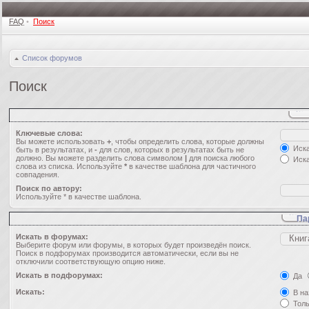
FAQ
•
Поиск
Список форумов
Поиск
Ключевые слова:
Вы можете использовать
+
, чтобы определить слова, которые должны
Иска
быть в результатах, и
-
для слов, которых в результатах быть не
должно. Вы можете разделить слова символом
|
для поиска любого
Иска
слова из списка. Используйте
*
в качестве шаблона для частичного
совпадения.
Поиск по автору:
Используйте * в качестве шаблона.
Па
Искать в форумах:
Выберите форум или форумы, в которых будет произведён поиск.
Поиск в подфорумах производится автоматически, если вы не
отключили соответствующую опцию ниже.
Искать в подфорумах:
Да
Искать:
В на
Толь