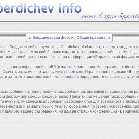
Бердичевский форум - Общие правила
 «Бердичевский форум», «http://berdichev.info/forum»), вы подтверждаете с
м». Мы оставляем за собой право изменять эти правила в любое время и сдел
мет изменений, так как использование конференции «Бердичевский форум» п
создания конференций phpBB (в дальнейшем «они», «программное обеспече
. Скачать его можно по адресу
www.phpbb.com
. Ограничения лицензии GPL д
ости за то, что администрация конференций определяет в качестве допустим
ских сообщений, порнографических сообщений, призывов к национальной роз
ский форум» или международное право. Попытки размещения таких сообщени
 это нужным. IP-адреса всех сообщений сохраняются для возможности провед
еренести или закрыть любую тему в любое время по своему усмотрению. Как
им лицам без вашего разрешения, ни администрация конференции «Бердичевс