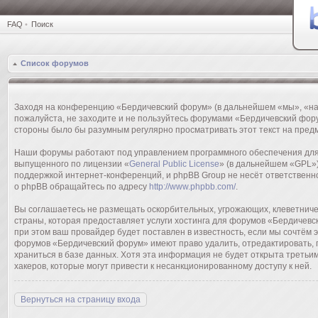
FAQ
•
Поиск
Список форумов
Заходя на конференцию «Бердичевский форум» (в дальнейшем «мы», «наш»,
пожалуйста, не заходите и не пользуйтесь форумами «Бердичевский фору
стороны было бы разумным регулярно просматривать этот текст на пред
Наши форумы работают под управлением программного обеспечения для 
выпущенного по лицензии «
General Public License
» (в дальнейшем «GPL»)
поддержкой интернет-конференций, и phpBB Group не несёт ответственн
о phpBB обращайтесь по адресу
http://www.phpbb.com/
.
Вы соглашаетесь не размещать оскорбительных, угрожающих, клеветниче
страны, которая предоставляет услуги хостинга для форумов «Бердичев
при этом ваш провайдер будет поставлен в известность, если мы сочтём
форумов «Бердичевский форум» имеют право удалить, отредактировать, п
храниться в базе данных. Хотя эта информация не будет открыта треть
хакеров, которые могут привести к несанкционированному доступу к ней.
Вернуться на страницу входа