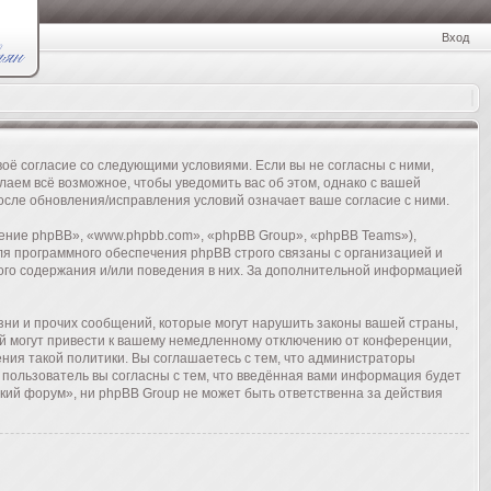
Вход
воё согласие со следующими условиями. Если вы не согласны с ними,
аем всё возможное, чтобы уведомить вас об этом, однако с вашей
осле обновления/исправления условий означает ваше согласие с ними.
ние phpBB», «www.phpbb.com», «phpBB Group», «phpBB Teams»),
ля программного обеспечения phpBB строго связаны с организацией и
ого содержания и/или поведения в них. За дополнительной информацией
ни и прочих сообщений, которые могут нарушить законы вашей страны,
й могут привести к вашему немедленному отключению от конференции,
ения такой политики. Вы соглашаетесь с тем, что администраторы
 пользователь вы согласны с тем, что введённая вами информация будет
кий форум», ни phpBB Group не может быть ответственна за действия