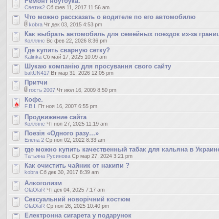
Ремонт ноутбука.
Светик2
Сб фев 11, 2017 11:56 am
Что можно рассказать о водителе по его автомобилю
kobra
Чт дек 03, 2015 4:53 pm
Как выбрать автомобиль для семейных поездок из-за гран
Коллянс
Вс фев 22, 2026 8:36 pm
Где купить сварную сетку?
Kalinka
Сб май 17, 2025 10:09 am
Шукаю компанію для просування свого сайту
baltUN417
Вт мар 31, 2026 12:05 pm
Притчи
гость 2007
Чт июл 16, 2009 8:50 pm
Кофе.
F.B.I.
Пт ноя 16, 2007 6:55 pm
Продвижение сайта
Коллянс
Чт ноя 27, 2025 11:19 am
Поезія «Одного разу…»
Елена 2
Ср ноя 02, 2022 8:33 am
где можно купить качественный табак для кальяна в Украин
Татьяна Русинова
Ср мар 27, 2024 3:21 pm
Как очистить чайник от накипи ?
kobra
Сб дек 30, 2017 8:39 am
Алкоголизм
OlaOlaR
Чт дек 04, 2025 7:17 am
Сексуальний новорічний костюм
OlaOlaR
Ср ноя 26, 2025 10:40 pm
Електронна сигарета у подарунок