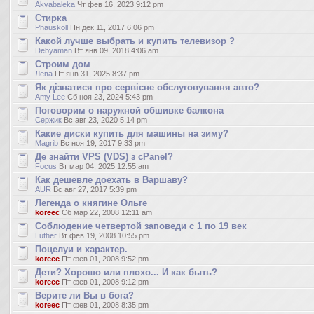
Akvabaleka
Чт фев 16, 2023 9:12 pm
Стирка
Phauskoll
Пн дек 11, 2017 6:06 pm
Какой лучше выбрать и купить телевизор ?
Debyaman
Вт янв 09, 2018 4:06 am
Строим дом
Лева
Пт янв 31, 2025 8:37 pm
Як дізнатися про сервісне обслуговування авто?
Amy Lee
Сб ноя 23, 2024 5:43 pm
Поговорим о наружной обшивке балкона
Сержик
Вс авг 23, 2020 5:14 pm
Какие диски купить для машины на зиму?
Magrib
Вс ноя 19, 2017 9:33 pm
Де знайти VPS (VDS) з cPanel?
Focus
Вт мар 04, 2025 12:55 am
Как дешевле доехать в Варшаву?
AUR
Вс авг 27, 2017 5:39 pm
Легенда о княгине Ольге
koreec
Сб мар 22, 2008 12:11 am
Соблюдение четвертой заповеди с 1 по 19 век
Luther
Вт фев 19, 2008 10:55 pm
Поцелуи и характер.
koreec
Пт фев 01, 2008 9:52 pm
Дети? Хорошо или плохо... И как быть?
koreec
Пт фев 01, 2008 9:12 pm
Верите ли Вы в бога?
koreec
Пт фев 01, 2008 8:35 pm