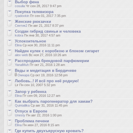
Выбор фена
cosulia
Чт сен 28, 2017 9:47 pm
Покупка телевизора
ryadovkin
Пт сен 01, 2017 7:35 pm
Женские рюкзачки
Светик2
Пн авг 21, 2017 8:37 pm
Создан гибрид свиньи и человека
kobra
Пн янв 30, 2017 4:57 am
Успокоительное
Elina
Ср ноя 30, 2016 11:11 pm
Найден кулек с коробкою и блоком сигарет
alex-web
Вс ноя 27, 2016 10:26 am
Расспродажа брендовой парфюмерии
YanalMuh
Пт окт 21, 2016 1:28 am
Веды и медитация в Бердичеве
Омкара
Ср окт 19, 2016 12:58 pm
Любовь..! И всё про неё родную!
Lir Пн сен 10, 2007 5:32 pm
Запор у ребенка
Elina
Пт сен 09, 2016 12:27 am
Как выбрать парогенератор для хамам?
Quintallika
Ср авг 31, 2016 11:45 pm
Отпуск в Европе
Unesty
Пн авг 22, 2016 1:00 pm
Проблема печени
Elina
Пн июн 27, 2016 8:15 am
Где купить двухъярусную кровать?