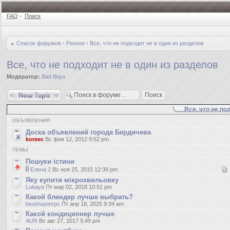
FAQ
•
Поиск
Список форумов
‹
Разное
‹
Все, что не подходит не в один из разделов
Все, что не подходит не в один из разделов
Модератор:
Bad Boys
Новая тема
Все, что не по
ОБЪЯВЛЕНИЯ
Доска объявлений города Бердичева
koreec
Вс фев 12, 2012 9:52 pm
ТЕМЫ
Пошуки істини
Елена 2
Вс ноя 15, 2015 12:39 pm
Яку купити мікрохвильовку
Lubaya
Пт мар 02, 2018 10:51 pm
Какой блендер лучше выбрать?
bestmasterpc
Пт апр 18, 2025 9:34 am
Какой кондиционер лучше
AUR
Вс авг 27, 2017 5:49 pm