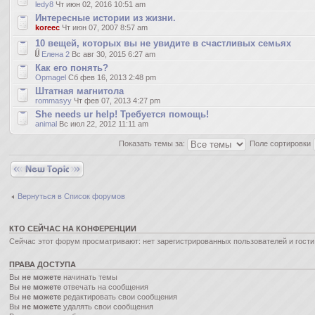
ledy8
Чт июн 02, 2016 10:51 am
Интересные истории из жизни.
koreec
Чт июн 07, 2007 8:57 am
10 вещей, которых вы не увидите в счастливых семьях
Елена 2
Вс авг 30, 2015 6:27 am
Как его понять?
Opmagel
Сб фев 16, 2013 2:48 pm
Штатная магнитола
rommasyy
Чт фев 07, 2013 4:27 pm
She needs ur help! Требуется помощь!
animal
Вс июл 22, 2012 11:11 am
Показать темы за:
Поле сортировки
Новая тема
Вернуться в Список форумов
КТО СЕЙЧАС НА КОНФЕРЕНЦИИ
Сейчас этот форум просматривают: нет зарегистрированных пользователей и гости
ПРАВА ДОСТУПА
Вы
не можете
начинать темы
Вы
не можете
отвечать на сообщения
Вы
не можете
редактировать свои сообщения
Вы
не можете
удалять свои сообщения