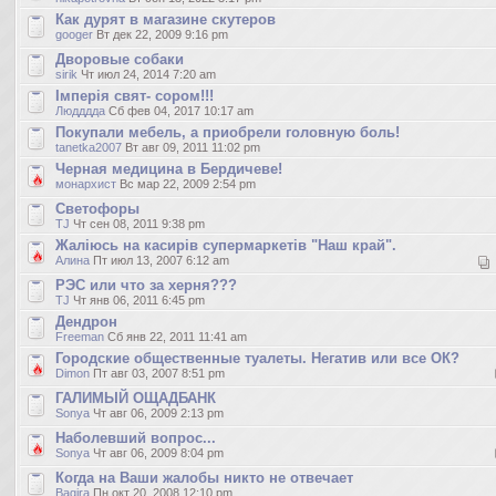
Как дурят в магазине скутеров
googer
Вт дек 22, 2009 9:16 pm
Дворовые собаки
sirik
Чт июл 24, 2014 7:20 am
Імперія свят- сором!!!
Людддда
Сб фев 04, 2017 10:17 am
Покупали мебель, а приобрели головную боль!
tanetka2007
Вт авг 09, 2011 11:02 pm
Черная медицина в Бердичеве!
монархист
Вс мар 22, 2009 2:54 pm
Светофоры
TJ
Чт сен 08, 2011 9:38 pm
Жаліюсь на касирів супермаркетів "Наш край".
Алина
Пт июл 13, 2007 6:12 am
РЭС или что за херня???
TJ
Чт янв 06, 2011 6:45 pm
Дендрон
Freeman
Сб янв 22, 2011 11:41 am
Городские общественные туалеты. Негатив или все ОК?
Dimon
Пт авг 03, 2007 8:51 pm
ГАЛИМЫЙ ОЩАДБАНК
Sonya
Чт авг 06, 2009 2:13 pm
Наболевший вопрос...
Sonya
Чт авг 06, 2009 8:04 pm
Когда на Ваши жалобы никто не отвечает
Bagira
Пн окт 20, 2008 12:10 pm