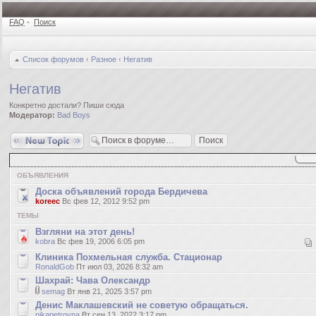
FAQ
•
Поиск
Список форумов
‹
Разное
‹
Негатив
Негатив
Конкретно достали? Пиши сюда
Модератор:
Bad Boys
Новая тема
ОБЪЯВЛЕНИЯ
Доска объявлений города Бердичева
koreec
Вс фев 12, 2012 9:52 pm
ТЕМЫ
Взгляни на этот день!
kobra
Вс фев 19, 2006 6:05 pm
Клиника Похмельная служба. Стационар
RonaldGob
Пт июл 03, 2026 8:32 am
Шахрай: Чава Олександр
semag
Вт янв 21, 2025 3:57 pm
Денис Маклашевский не советую обращаться.
nikapetrovna
Вт сен 13, 2022 3:17 pm