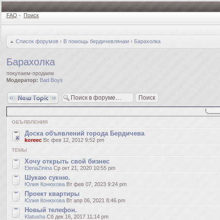
FAQ
•
Поиск
Список форумов
‹
В помощь бердичевлянам
‹
Барахолка
Барахолка
покупаем-продаем
Модератор:
Bad Boys
Новая тема
ОБЪЯВЛЕНИЯ
Доска объявлений города Бердичева
koreec
Вс фев 12, 2012 9:52 pm
ТЕМЫ
Хочу открыть свой бизнес
ElenaZinina
Ср окт 21, 2020 10:55 pm
Шукаю сукню.
Юлия Конюхова
Вт фев 07, 2023 9:24 pm
Проект квартиры
Юлия Конюхова
Вт апр 06, 2021 8:46 pm
Новый телефон.
Klatusha
Сб дек 16, 2017 11:14 pm