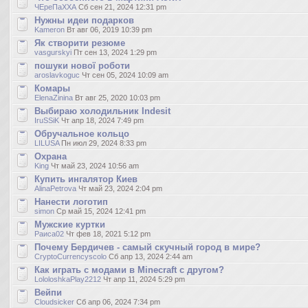
ЧЕреПаХХА
Сб сен 21, 2024 12:31 pm
Нужны идеи подарков
Kameron
Вт авг 06, 2019 10:39 pm
Як створити резюме
vasgurskyi
Пт сен 13, 2024 1:29 pm
пошуки нової роботи
aroslavkoguc
Чт сен 05, 2024 10:09 am
Комары
ElenaZinina
Вт авг 25, 2020 10:03 pm
Выбираю холодильник Indesit
IruSSiK
Чт апр 18, 2024 7:49 pm
Обручальное кольцо
LILUSA
Пн июл 29, 2024 8:33 pm
Охрана
King
Чт май 23, 2024 10:56 am
Купить ингалятор Киев
AlinaPetrova
Чт май 23, 2024 2:04 pm
Нанести логотип
simon
Ср май 15, 2024 12:41 pm
Мужские куртки
Раиса02
Чт фев 18, 2021 5:12 pm
Почему Бердичев - самый скучный город в мире?
CryptoCurrencyscolo
Сб апр 13, 2024 2:44 am
Как играть с модами в Minecraft с другом?
LololoshkaPlay2212
Чт апр 11, 2024 5:29 pm
Вейпи
Cloudsicker
Сб апр 06, 2024 7:34 pm