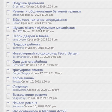
Подушка двигателя
Greshnikc
Сб авг 24, 2019 10:39 pm
Ремонт и обслуживание бытовой техники
argan
Ср фев 23, 2022 11:23 am
Військово-тактичне спорядження
Сокол
Ср янв 31, 2024 1:19 am
Шукаю ліжко з підйомним механізмом
Alex123
Вт авг 27, 2024 11:05 am
Салон дверей в Киеве
centrdverej
Ср апр 09, 2025 2:38 pm
Подарок ребенка
sunnyme
Вт дек 04, 2018 8:02 pm
Инверторный кондиционер Fjord Bergen
ekramarenko
Сб фев 01, 2025 9:07 am
Одяг для страйкбола
Greshnikc
Вс май 17, 2020 10:46 pm
тротуарная плитка
BurgenSergey
Чт янв 17, 2019 11:28 am
Кофемашина
ilinowa
Ср авг 10, 2022 1:26 pm
Спідниця
ElenaZinina
Ср янв 25, 2023 11:39 pm
Безкоштовне резюме
vasgurskyi
Ср окт 30, 2024 1:24 pm
Начали ремонт
Kameron
Чт янв 16, 2020 10:58 pm
Что особенного в Мартини Асти?