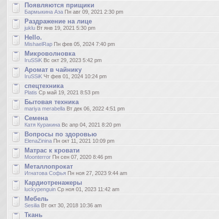
Появляются прищики
Бармыкина Аза
Пн авг 09, 2021 2:30 pm
Раздражение на лице
juklu
Вт янв 19, 2021 5:30 pm
Hello.
MishaelRap
Пн фев 05, 2024 7:40 pm
Микроволновка
IruSSiK
Вс окт 29, 2023 5:42 pm
Аромат в чайнику
IruSSiK
Чт фев 01, 2024 10:24 pm
спецтехника
Platis
Ср май 19, 2021 8:53 pm
Бытовая техника
mariya merabella
Вт дек 06, 2022 4:51 pm
Семена
Катя Куракина
Вс апр 04, 2021 8:20 pm
Вопросы по здоровью
ElenaZinina
Пн окт 11, 2021 10:09 pm
Матрас к кровати
Moonterror
Пн сен 07, 2020 8:46 pm
Металлопрокат
Игнатова Софья
Пн ноя 27, 2023 9:44 am
Кардиотренажеры
luckypenguin
Ср ноя 01, 2023 11:42 am
Мебель
Sesilia
Вт окт 30, 2018 10:36 am
Ткань