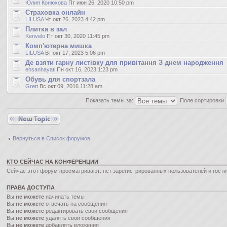
Юлия Конюхова
Пт июн 26, 2020 10:50 pm
Страховка онлайн
LILUSA
Чт окт 26, 2023 4:42 pm
Плитка в зал
Kenvelo
Пт окт 30, 2020 11:45 pm
Комп'ютерна мишка
LILUSA
Вт окт 17, 2023 5:06 pm
Де взяти гарну листівку для привітання З днем народження
ehsanhayati
Пн окт 16, 2023 1:23 pm
Обувь для спортзала
Grett
Вс окт 09, 2016 11:28 am
Показать темы за:
Поле сортировки
Новая тема
Вернуться в Список форумов
КТО СЕЙЧАС НА КОНФЕРЕНЦИИ
Сейчас этот форум просматривают: нет зарегистрированных пользователей и гости:
ПРАВА ДОСТУПА
Вы
не можете
начинать темы
Вы
не можете
отвечать на сообщения
Вы
не можете
редактировать свои сообщения
Вы
не можете
удалять свои сообщения
Вы
не можете
добавлять вложения