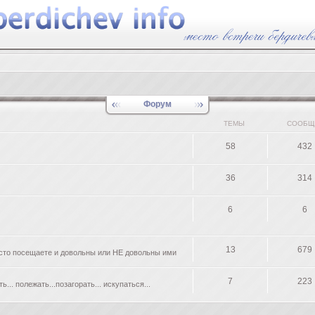
Форум
ТЕМЫ
СООБЩ
58
432
36
314
6
6
13
679
асто посещаете и довольны или НЕ довольны ими
7
223
. полежать...позагорать... искупаться...