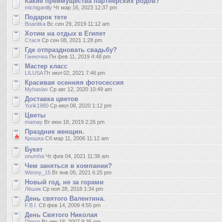
Какие преимущества партнерских родов?
michiganlily
Чт мар 16, 2023 12:37 pm
Подарок тете
Boanitka
Вс сен 29, 2019 11:12 am
Хотим на отдых в Египет
Стася
Ср сен 08, 2021 1:28 pm
Где отпраздновать свадьбу?
Ганночка
Пн фев 11, 2019 4:48 pm
Мастер класс
LILUSA
Пт июл 02, 2021 7:46 pm
Красивая осенняя фотосессия
Myhaslav
Ср авг 12, 2020 10:49 am
Доставка цветов
Yurik1980
Ср июл 08, 2020 1:12 pm
Цветы
mamay
Вт июн 18, 2019 2:26 pm
Праздник женщин.
Крошка
Сб мар 11, 2006 11:12 am
Букет
onumha
Чт фев 04, 2021 11:38 am
Чем заняться в компании?
Wenny_15
Вт янв 05, 2021 6:25 pm
Новый год, не за горами
Лёшик
Ср ноя 28, 2018 1:34 pm
День святого Валентина.
F.B.I.
Сб фев 14, 2009 4:55 pm
День Святого Николая
Dimon
Вт дек 18, 2007 9:35 pm