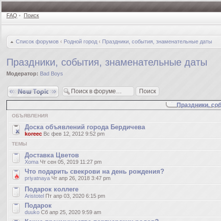
FAQ
•
Поиск
Список форумов
‹
Родной город
‹
Праздники, события, знаменательные даты
Праздники, события, знаменательные даты
Модератор:
Bad Boys
Новая тема
Праздники, со
ОБЪЯВЛЕНИЯ
Доска объявлений города Бердичева
koreec
Вс фев 12, 2012 9:52 pm
ТЕМЫ
Доставка Цветов
Xoma
Чт сен 05, 2019 11:27 pm
Что подарить свекрови на день рождения?
priyatnaya
Чт апр 26, 2018 3:47 pm
Подарок коллеге
Aristotel
Пт апр 03, 2020 6:15 pm
Подарок
duuko
Сб апр 25, 2020 9:59 am