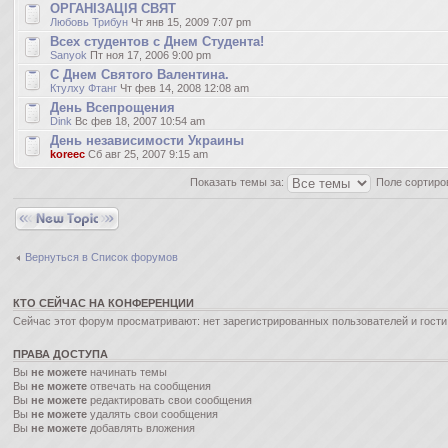
ОРГАНІЗАЦІЯ СВЯТ
Любовь Трибун
Чт янв 15, 2009 7:07 pm
Всех студентов с Днем Студента!
Sanyok
Пт ноя 17, 2006 9:00 pm
С Днем Святого Валентина.
Ктулху Фтанг
Чт фев 14, 2008 12:08 am
День Всепрощения
Dink
Вс фев 18, 2007 10:54 am
День независимости Украины
koreec
Сб авг 25, 2007 9:15 am
Показать темы за:
Поле сортиро
Новая тема
Вернуться в Список форумов
КТО СЕЙЧАС НА КОНФЕРЕНЦИИ
Сейчас этот форум просматривают: нет зарегистрированных пользователей и гости:
ПРАВА ДОСТУПА
Вы
не можете
начинать темы
Вы
не можете
отвечать на сообщения
Вы
не можете
редактировать свои сообщения
Вы
не можете
удалять свои сообщения
Вы
не можете
добавлять вложения