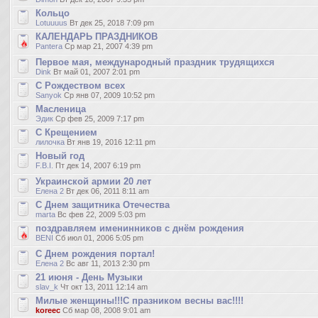
Кольцо
Lotuuuus
Вт дек 25, 2018 7:09 pm
КАЛЕНДАРЬ ПРАЗДНИКОВ
Pantera
Ср мар 21, 2007 4:39 pm
Первое мая, международный праздник трудящихся
Dink
Вт май 01, 2007 2:01 pm
C Рождеством всех
Sanyok
Ср янв 07, 2009 10:52 pm
Масленица
Эдик
Ср фев 25, 2009 7:17 pm
С Крещением
лилочка
Вт янв 19, 2016 12:11 pm
Новый год
F.B.I.
Пт дек 14, 2007 6:19 pm
Украинской армии 20 лет
Елена 2
Вт дек 06, 2011 8:11 am
С Днем защитника Отечества
marta
Вс фев 22, 2009 5:03 pm
поздравляем именинников с днём рождения
BENI
Сб июл 01, 2006 5:05 pm
С Днем рождения портал!
Елена 2
Вс авг 11, 2013 2:30 pm
21 июня - День Музыки
slav_k
Чт окт 13, 2011 12:14 am
Милые женщины!!!С празником весны вас!!!!
koreec
Сб мар 08, 2008 9:01 am