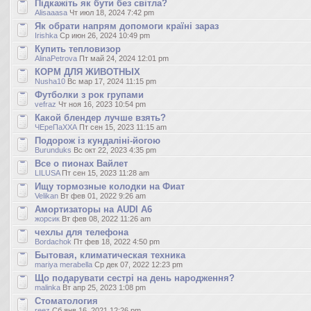
Підкажіть як бути без світла?
Alisaaasa
Чт июл 18, 2024 7:42 pm
Як обрати напрям допомоги країні зараз
Irishka
Ср июн 26, 2024 10:49 pm
Купить тепловизор
AlinaPetrova
Пт май 24, 2024 12:01 pm
КОРМ ДЛЯ ЖИВОТНЫХ
Nusha10
Вс мар 17, 2024 11:15 pm
Футболки з рок групами
vefraz
Чт ноя 16, 2023 10:54 pm
Какой блендер лучше взять?
ЧЕреПаХХА
Пт сен 15, 2023 11:15 am
Подорож із кундаліні-йогою
Burunduks
Вс окт 22, 2023 4:35 pm
Все о пионах Вайлет
LILUSA
Пт сен 15, 2023 11:28 am
Ищу тормозные колодки на Фиат
Velikan
Вт фев 01, 2022 9:26 am
Амортизаторы на AUDI A6
жорсик
Вт фев 08, 2022 11:26 am
чехлы для телефона
Bordachok
Пт фев 18, 2022 4:50 pm
Бытовая, климатическая техника
mariya merabella
Ср дек 07, 2022 12:23 pm
Що подарувати сестрі на день народження?
malinka
Вт апр 25, 2023 1:08 pm
Стоматология
reez
Сб янв 16, 2021 12:26 pm