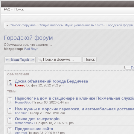
FAQ
•
Поиск
Список форумов
‹
Общие вопросы, Функциональность сайта
‹
Городской форум
Городской форум
Обсуждаем все, что захотим....
Модератор:
Bad Boys
Новая тема
Г
ОБЪЯВЛЕНИЯ
Доска объявлений города Бердичева
koreec
Вс фев 12, 2012 9:52 pm
ТЕМЫ
Нарколог на дом в стационаре в клинике Похмельная служб
RonaldGob
Пт июл 03, 2026 6:44 am
Нам нужны и морские перевозки, и автомобильная доставка
Коллянс
Пн апр 20, 2026 8:01 am
Олива для генераторів
dimasamus77
Ср фев 18, 2026 5:35 pm
Продвижение сайта
Aristotel
Пн мар 23, 2020 9:47 pm