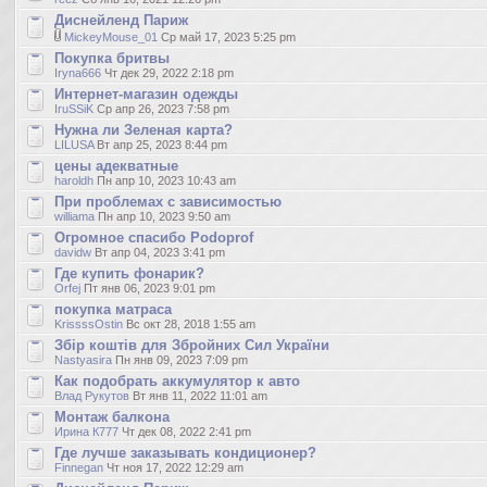
Диснейленд Париж
MickeyMouse_01
Ср май 17, 2023 5:25 pm
Покупка бритвы
Iryna666
Чт дек 29, 2022 2:18 pm
Интернет-магазин одежды
IruSSiK
Ср апр 26, 2023 7:58 pm
Нужна ли Зеленая карта?
LILUSA
Вт апр 25, 2023 8:44 pm
цены адекватные
haroldh
Пн апр 10, 2023 10:43 am
При проблемах с зависимостью
williama
Пн апр 10, 2023 9:50 am
Огромное спасибо Podoprof
davidw
Вт апр 04, 2023 3:41 pm
Где купить фонарик?
Orfej
Пт янв 06, 2023 9:01 pm
покупка матраса
KrissssOstin
Вс окт 28, 2018 1:55 am
Збір коштів для Збройних Сил України
Nastyasira
Пн янв 09, 2023 7:09 pm
Как подобрать аккумулятор к авто
Влад Рукутов
Вт янв 11, 2022 11:01 am
Монтаж балкона
Ирина К777
Чт дек 08, 2022 2:41 pm
Где лучше заказывать кондиционер?
Finnegan
Чт ноя 17, 2022 12:29 am