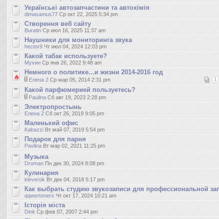
Українські автозапчастини та автохімія
dimasamus77
Ср окт 22, 2025 5:34 pm
Створення веб сайту
Buratin
Ср июл 16, 2025 11:37 am
Наушники для мониторинга звука
hector9
Чт июл 04, 2024 12:03 pm
Какой табак используете?
Мухин
Ср янв 26, 2022 9:48 am
Немного о политике...и жизни 2014-2016 год
Елена 2
Ср мар 05, 2014 2:31 pm
1
Какой парфюмерией пользуетесь?
Paulina
Сб авг 19, 2023 2:28 pm
Электропростынь
Елена 2
Сб окт 26, 2019 9:05 pm
Маленький офис
Kabazzi
Вт май 07, 2019 5:54 pm
Подарок для парня
Pavlina
Вт мар 02, 2021 11:25 pm
Музыка
Droman
Пн дек 30, 2024 8:08 pm
Кулинария
kleverok
Вт дек 04, 2018 5:17 pm
Как выбрать студию звукозаписи для профессиональной за
qqwertoners
Чт окт 17, 2024 10:21 am
Історія міста
Dink
Ср фев 07, 2007 2:44 pm