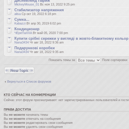
Диснейленд Париж
MickeyMouse_01
Вс ноя 13, 2022 9:25 pm
Стабилизатор напряжения
alisa
Ср окт 19, 2022 6:18 pm
Сумка...
Kabazzi
Вт апр 30, 2019 6:02 pm
Кондиционер
ЧЕреПаХХА
Вт май 05, 2020 7:00 pm
Купити срібні сережки у вигляді в жовто-блакитному кольор
Nana3434
Чт авг 18, 2022 9:36 am
Подарункові коробки
Nana3434
Чт авг 18, 2022 9:35 am
Показать темы за:
Поле сортировки
Новая тема
Вернуться в Список форумов
КТО СЕЙЧАС НА КОНФЕРЕНЦИИ
Сейчас этот форум просматривают: нет зарегистрированных пользователей и гости:
ПРАВА ДОСТУПА
Вы
не можете
начинать темы
Вы
не можете
отвечать на сообщения
Вы
не можете
редактировать свои сообщения
Вы
не можете
удалять свои сообщения