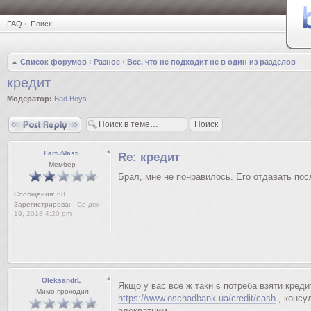
FAQ
•
Поиск
Список форумов
‹
Разное
‹
Все, что не подходит не в один из разделов
кредит
Модератор:
Bad Boys
Ответить
FartuMasti
Re: кредит
Мембер
Брал, мне не понравилось. Его отдавать пос
Сообщения:
68
Зарегистрирован:
Ср дек
19, 2018 4:20 pm
OleksandrL
Якщо у вас все ж таки є потреба взяти креди
Мимо проходил
https://www.oschadbank.ua/credit/cash
, консу
адекватним.