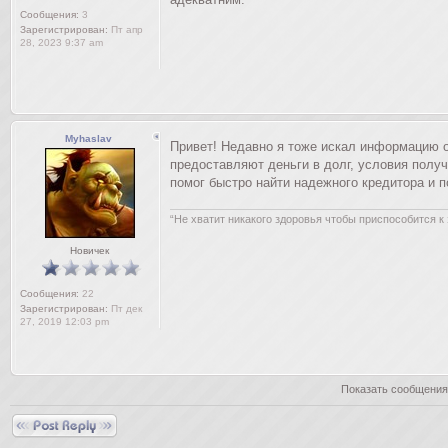
Сообщения:
3
Зарегистрирован:
Пт апр
28, 2023 9:37 am
Myhaslav
Привет! Недавно я тоже искал информацию о
предоставляют деньги в долг, условия получ
помог быстро найти надежного кредитора и 
“Не хватит никакого здоровья чтобы приспособится 
Новичек
Сообщения:
22
Зарегистрирован:
Пт дек
27, 2019 12:03 pm
Показать сообщения
Ответить