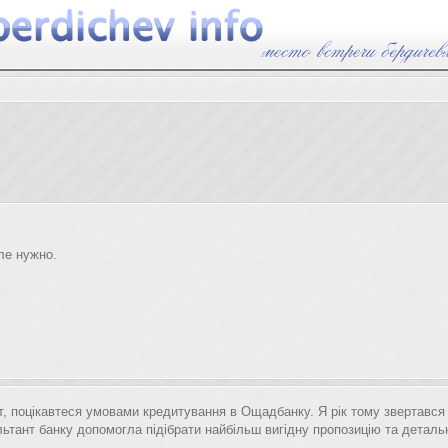
ле нужно.
т, поцікавтеся умовами кредитування в Ощадбанку. Я рік тому звертався 
льтант банку допомогла підібрати найбільш вигідну пропозицію та деталь