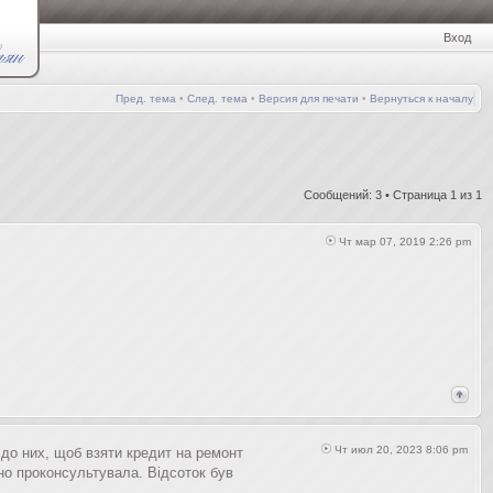
Вход
Пред. тема
•
След. тема
•
Версия для печати
•
Вернуться к началу
Сообщений: 3 • Страница
1
из
1
Чт мар 07, 2019 2:26 pm
Чт июл 20, 2023 8:06 pm
до них, щоб взяти кредит на ремонт ​
но проконсультувала. Відсоток був