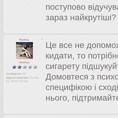
поступово відучува
зараз найкрутіші?
Pavlina
Це все не допомо
кидати, то потріб
Мембер
сигарету підшукуй
Домовтеся з псих
Сообщения:
60
Зарегистрирован:
Пн янв
21, 2019 3:44 pm
специфікою і сход
нього, підтримайт