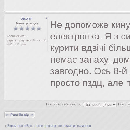
OlaOlaR
Не допоможе кину
Мимо проходил
електронка. Я з с
Сообщения:
9
Зарегистрирован:
Чт окт 30,
2025 8:25 pm
курити вдвічі біль
немає запаху, дом
завгодно. Ось 8-й
просто пздц, але
Показать сообщения за:
Поле с
Ответить
Вернуться в Все, что не подходит не в один из разделов