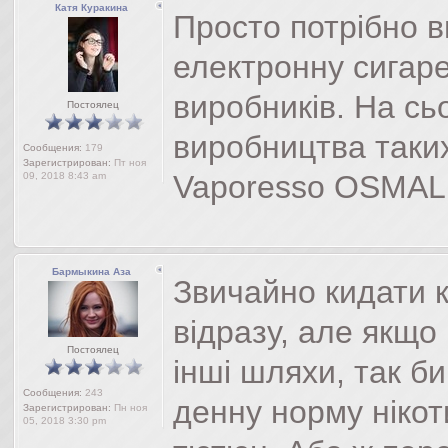
Катя Куракина
Просто потрібно 
електронну сигаре
виробників. На сь
Постоялец
виробництва таких 
Сообщения:
179
Зарегистрирован:
Пт ноя
Vaporesso OSMALL
09, 2018 8:43 am
Бармыкина Аза
Звичайно кидати 
відразу, але якщо
Постоялец
інші шляхи, так б
Сообщения:
243
денну норму нікоти
Зарегистрирован:
Пн ноя
05, 2018 3:30 pm