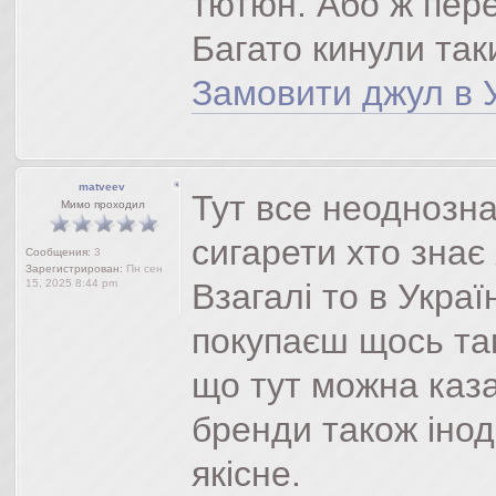
тютюн. Або ж пере
Багато кинули так
Замовити джул в У
matveev
Тут все неоднозна
Мимо проходил
сигарети хто знає
Сообщения:
3
Зарегистрирован:
Пн сен
15, 2025 8:44 pm
Взагалі то в Укра
покупаєш щось так
що тут можна каза
бренди також іно
якісне.