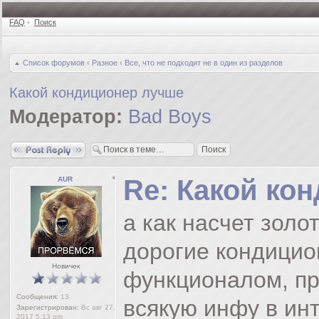
FAQ
•
Поиск
Список форумов
‹
Разное
‹
Все, что не подходит не в один из разделов
Какой кондиционер лучше
Модератор:
Bad Boys
Ответить
Re: Какой ко
AUR
а как насчет золо
дорогие кондицио
Новичек
функционалом, пр
Сообщения:
13
всякую инфу в ин
Зарегистрирован:
Вс авг 27,
2017 5:13 pm