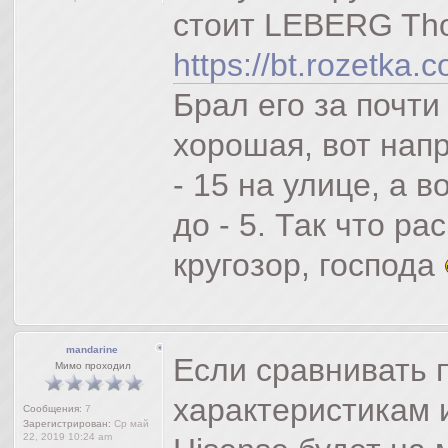
стоит LEBERG Th
https://bt.rozetka.
Брал его за почти
хорошая, вот напр
- 15 на улице, а 
до - 5. Так что 
кругозор, господа
mandarine
Если сравнивать 
Мимо проходил
характеристикам 
Сообщения:
7
Зарегистрирован:
Ср май
22, 2019 10:24 am