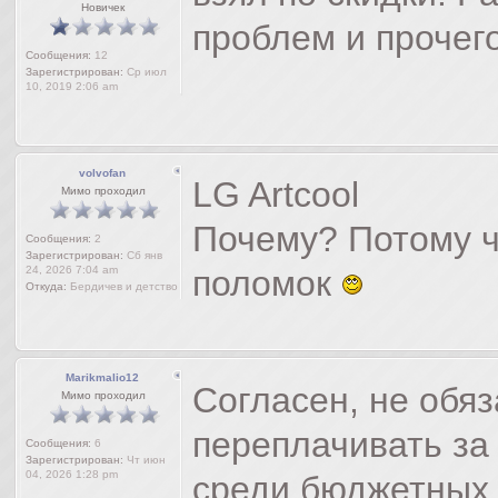
Новичек
проблем и прочего
Сообщения:
12
Зарегистрирован:
Ср июл
10, 2019 2:06 am
volvofan
LG Artcool
Мимо проходил
Почему? Потому чт
Сообщения:
2
Зарегистрирован:
Сб янв
24, 2026 7:04 am
поломок
Откуда:
Бердичев и детство
Marikmalio12
Согласен, не обя
Мимо проходил
переплачивать за
Сообщения:
6
Зарегистрирован:
Чт июн
04, 2026 1:28 pm
среди бюджетных