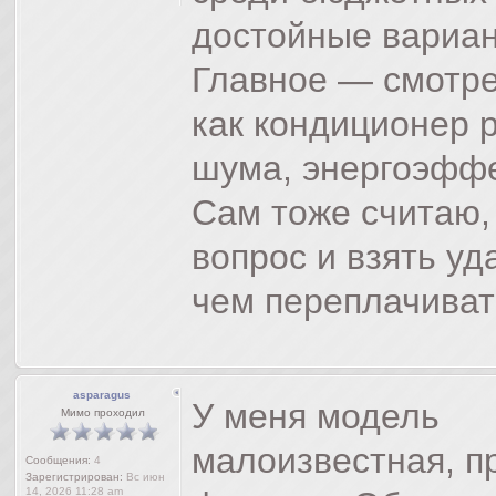
достойные вариа
Главное — смотрет
как кондиционер р
шума, энергоэффе
Сам тоже считаю,
вопрос и взять уд
чем переплачиват
asparagus
У меня модель
Мимо проходил
малоизвестная, п
Сообщения:
4
Зарегистрирован:
Вс июн
14, 2026 11:28 am