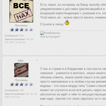
Есть закон, по которому на Вашу жалобу обя
уведомлением о доставке (расписавшийся в 
входящей кореспонденции с указание кто, ко
Чтоб иметь их - нужно просто мочить поимен
Стучите в личку
Постоялец
Сообщения:
358
Viva la Georgia!!!
Зарегистрирован:
Пн окт
22, 2007 11:40 am
F.B.I.
У нас в стране и в Бердичеве в частности х
смешное - унижатся и молчать, иначе ничего
обязаны помочь, иначе какой смысл в их раб
Постоялец
просто невозможно и в любом случае рекомен
видишь - это козья морда типа "скажи спасибо
может не случится если всё делать через зн
Сообщения:
235
Зарегистрирован:
Вт окт 23,
абсолютно не идёт о чём то несуществующем 
2007 6:11 pm
вам надо, притом что свою зарплату он и та