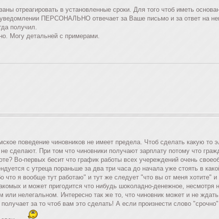
заны отреагировать в установленные сроки. Для того чтоб иметь основа
уведомлении ПЕРСОНАЛЬНО отвечает за Ваше письмо и за ответ на него)
гда получил.
но. Могу детальней с примерами.
амское поведение чиновников не имеет предела. Чтоб сделать какую то 
 не сделают. При том что чиновники получают зарплату потому что гражд
оте? Во-первых бесит что график работы всех учереждений очень своеобр
дуется с утреца пораньше за два три часа до начала уже стоять в как
 что я вообще тут работаю" и тут же следует "что вы от меня хотите" и "
акомых и может пригодится что нибудь шоколадно-денежное, несмотря н
или нелегальном. Интересно так же то, что чиновник может и не ждать 
к получает за то чтоб вам это сделать! А если произнести слово "срочн