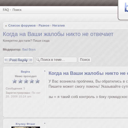
FAQ
•
Поиск
Список форумов
‹
Разное
‹
Негатив
Когда на Ваши жалобы никто не отвечает
Конкретно достали? Пиши сюда
Модератор:
Bad Boys
Ответить
Bagira
Когда на Ваши жалобы никто не 
Мимо проходил
У Вас возникла проблема, Вы обратились в 
Пишите может смогу помочь! Указывайте сут
Сообщения:
5
Зарегистрирован:
Пн окт
зы = я такий собі контроль з боку громадско
20, 2008 10:24 am
Ктулху Фтанг