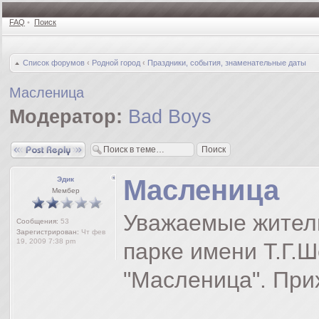
FAQ
•
Поиск
Список форумов
‹
Родной город
‹
Праздники, события, знаменательные даты
Масленица
Модератор:
Bad Boys
Ответить
Масленица
Эдик
Мембер
Уважаемые жители
Сообщения:
53
Зарегистрирован:
Чт фев
19, 2009 7:38 pm
парке имени Т.Г.Ш
"Масленица". Прих