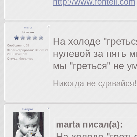
http://www.fontell.com
marta
Новичек
На холоде "гретьс
Сообщения:
38
нулевой за пять м
Зарегистрирован:
Вт окт 21,
2008 8:49 pm
Откуда:
бердичев
мы "греться" не у
Никогда не сдавайся!
Sanyok
marta писал(а):
На холоде "греть