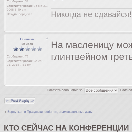
Сообщения:
38
Зарегистрирован:
Вт окт 21,
2008 8:49 pm
Никогда не сдавайся!
Откуда:
бердичев
Ганночка
На масленицу мо
Мембер
глинтвейном грет
Сообщения:
72
Зарегистрирован:
Сб сен
01, 2018 7:51 pm
Показать сообщения за:
Поле с
Ответить
Вернуться в Праздники, события, знаменательные даты
КТО СЕЙЧАС НА КОНФЕРЕНЦИИ