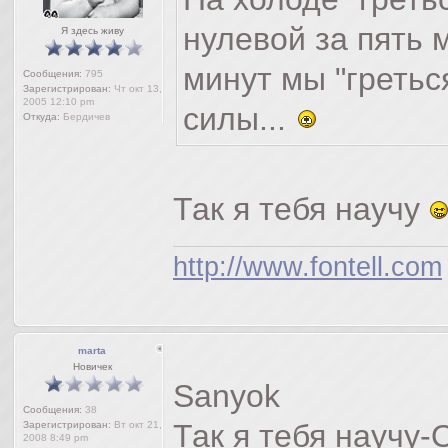
нулевой за пять 
Я здесь живу
минут мы "гретьс
Сообщения:
795
Зарегистрирован:
Чт окт 13,
2005 12:10 pm
силы...
Откуда:
Бердичев
Так я тебя научу
http://www.fontell.com
marta
Новичек
Sanyok
Сообщения:
38
Так я тебя научу-
Зарегистрирован:
Вт окт 21,
2008 8:49 pm