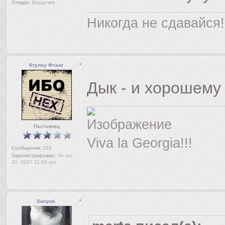
Откуда:
бердичев
Никогда не сдавайся!
Ктулху Фтанг
Дык - и хорошему
Постоялец
Viva la Georgia!!!
Сообщения:
358
Зарегистрирован:
Пн окт
22, 2007 11:40 am
Sanyok