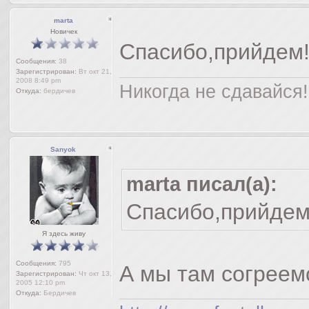
marta
Новичек
Спасибо,прийдем!!
Сообщения:
38
Зарегистрирован:
Вт окт 21,
2008 8:49 pm
Никогда не сдавайся!
Откуда:
бердичев
Sanyok
marta писал(а):
Спасибо,прийдем!
Я здесь живу
Сообщения:
795
А мы там согреемс
Зарегистрирован:
Чт окт 13,
2005 12:10 pm
Откуда:
Бердичев