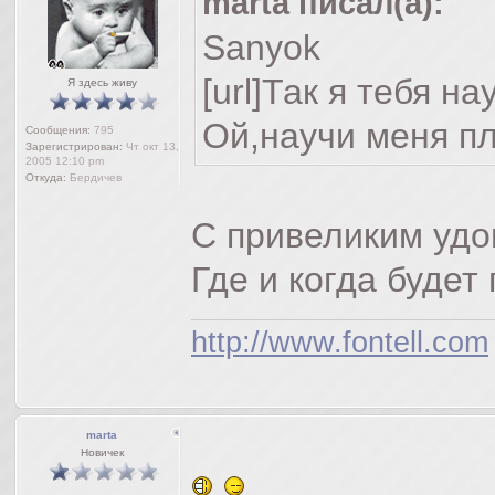
marta писал(а):
Sanyok
[url]Так я тебя нау
Я здесь живу
Ой,научи меня пл
Сообщения:
795
Зарегистрирован:
Чт окт 13,
2005 12:10 pm
Откуда:
Бердичев
С привеликим уд
Где и когда будет
http://www.fontell.com
marta
Новичек