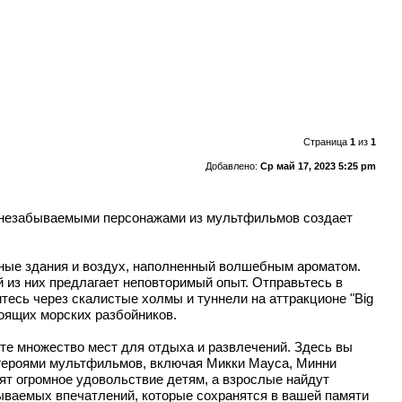
Страница
1
из
1
Добавлено:
Ср май 17, 2023 5:25 pm
и незабываемыми персонажами из мультфильмов создает
ные здания и воздух, наполненный волшебным ароматом.
 из них предлагает неповторимый опыт. Отправьтесь в
титесь через скалистые холмы и туннели на аттракционе "Big
стоящих морских разбойников.
ете множество мест для отдыха и развлечений. Здесь вы
 героями мультфильмов, включая Микки Мауса, Минни
ят огромное удовольствие детям, а взрослые найдут
ываемых впечатлений, которые сохранятся в вашей памяти