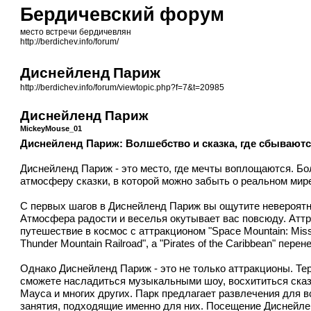
Бердичевский форум
место встречи бердичевлян
http://berdichev.info/forum/
Диснейленд Париж
http://berdichev.info/forum/viewtopic.php?f=7&t=20985
Диснейленд Париж
MickeyMouse_01
Диснейленд Париж: Волшебство и сказка, где сбывают
Диснейленд Париж - это место, где мечты воплощаются. Б
атмосферу сказки, в которой можно забыть о реальном мире
С первых шагов в Диснейленд Париж вы ощутите невероятн
Атмосфера радости и веселья окутывает вас повсюду. Аттр
путешествие в космос с аттракционом "Space Mountain: Miss
Thunder Mountain Railroad", а "Pirates of the Caribbean" пе
Однако
Диснейленд Париж
- это не только аттракционы. Т
сможете насладиться музыкальными шоу, восхититься ска
Мауса и многих других. Парк предлагает развлечения для 
занятия, подходящие именно для них. Посещение Диснейле