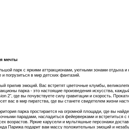
ся мечты
ольшой парк с яркими аттракционами, уютными зонами отдыха 
 и погрузиться в мир детских фантазий.
ый прилив эмоций. Вас встретят цветочные клумбы, великолеп
акционы парка - это настоящие произведения искусства, каждый
ion 2", где вы почувствуете силу гравитации и скорость. Прока
ренесет вас в мир пиратства, где вы станете свидетелем жизни на
ерритория парка простирается на огромной площади, где вы найд
зочными парадами, насладиться фейерверками и встретиться с
всех возрастов. Яркие карусели и мультяшные персонажи достав
нда Парижа подарит вам массу положительных эмоций и незаб