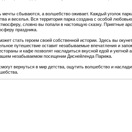
сь мечты сбываются, а волшебство оживает. Каждый уголок парк
тва и веселья. Вся территория парка создана с особой любовь
атмосферу, словно вы попали в настоящую сказку. Приятные а
осферу праздника.
 может стать героем своей собственной истории. Здесь вы окун
ельное путешествие оставит незабываемые впечатления и запо
естораны и кафе позволят насладиться вкусной едой и уютной
о вашем незабываемом посещении Диснейленда Парижа.
 смогут вернуться в мир детства, ощутить волшебство и наслад
лшебства.