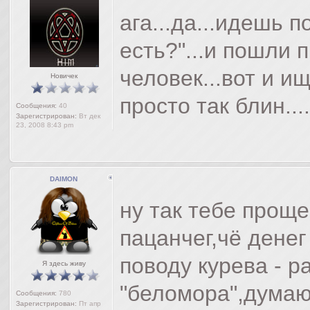
ага...да...идешь 
есть?"...и пошли 
человек...вот и и
Новичек
просто так блин....
Сообщения:
40
Зарегистрирован:
Вт дек
23, 2008 8:43 pm
DAIMON
ну так тебе прощ
пацанчег,чё дене
поводу курева - р
Я здесь живу
"беломора",думаю
Сообщения:
780
Зарегистрирован:
Пт апр