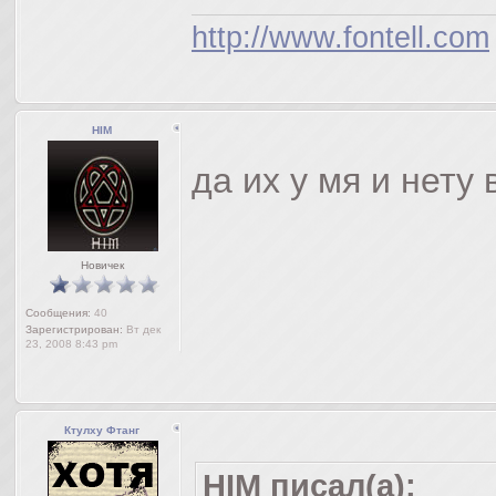
http://www.fontell.com
HIM
да их у мя и нету
Новичек
Сообщения:
40
Зарегистрирован:
Вт дек
23, 2008 8:43 pm
Ктулху Фтанг
HIM писал(а):