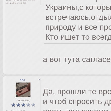
23, 2008 8:43 pm
Украины,с котор
встречаюсь,отды
природу и все пр
Кто ищет то всег
а вот тута саглас
F.B.I.
Да, прошли те вре
и чтоб спросить д
Постоялец