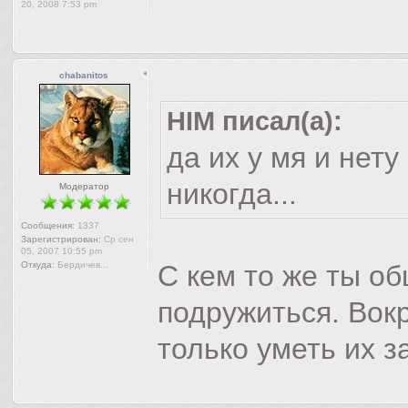
20, 2008 7:53 pm
chabanitos
HIM писал(а):
да их у мя и нет
никогда...
Модератор
Сообщения:
1337
Зарегистрирован:
Ср сен
05, 2007 10:55 pm
Откуда:
Бердичев...
С кем то же ты о
подружиться. Вок
только уметь их з