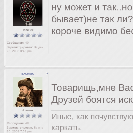
ну может и так..н
бывает)не так ли?
короче видимо бес
Новичек
Сообщения:
40
Зарегистрирован:
Вт дек
23, 2008 8:43 pm
D-MAS85
Товарищь,мне Вас 
Друзей боятся иск
Новичек
Иные, как почувствую
Сообщения:
49
каркать.
Зарегистрирован:
Вс янв
20, 2008 7:53 pm