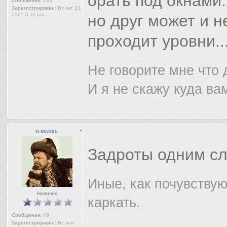
орать под окнами
Сообщения:
235
Зарегистрирован:
Вт окт 23,
2007 6:11 pm
но друг может и н
проходит уровни..
Не говорите мне что 
И я не скажу куда ва
D-MAS85
Задроты одним сл
Иные, как почувствую
Новичек
каркать.
Сообщения:
49
Зарегистрирован:
Вс янв