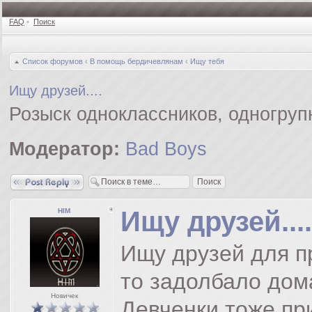
FAQ
•
Поиск
Список форумов
‹
В помощь бердичевлянам
‹
Ищу тебя
Ищу друзей....
Розыск одноклассников, одногруп
Модератор:
Bad Boys
Ответить
Ищу друзей....
HIM
Ищу друзей для п
то задолбало дом
Новичек
Девченки тоже пр