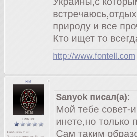
Украины,с которы
встречаюсь,отдых
природу и все про
Кто ищет то всег
http://www.fontell.com
HIM
Sanyok писал(а):
Мой тебе совет-и
инете,но только 
Новичек
Сам таким образ
Сообщения:
40
Зарегистрирован:
Вт дек