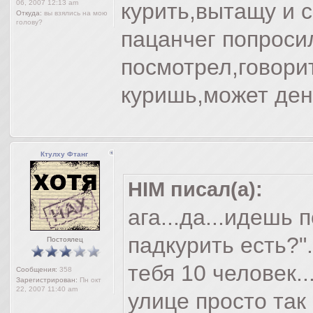
06, 2007 12:13 am
курить,вытащу и с
Откуда:
вы взялись на мою
голову?
пацанчег попроси
посмотрел,говори
куришь,может ден
Ктулху Фтанг
HIM писал(а):
ага...да...идешь 
падкурить есть?"
Постоялец
тебя 10 человек..
Сообщения:
358
Зарегистрирован:
Пн окт
22, 2007 11:40 am
улице просто так 