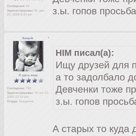
Сообщения:
40
з.ы. гопов просьб
Зарегистрирован:
Вт дек
23, 2008 8:43 pm
Sanyok
HIM писал(а):
Ищу друзей для 
а то задолбало д
Я здесь живу
Девченки тоже п
Сообщения:
795
Зарегистрирован:
Чт окт 13,
2005 12:10 pm
з.ы. гопов просьб
Откуда:
Бердичев
А старых то куда