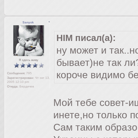
Sanyok
HIM писал(а):
ну может и так..
бывает)не так ли
Я здесь живу
короче видимо бе
Сообщения:
795
Зарегистрирован:
Чт окт 13,
2005 12:10 pm
Откуда:
Бердичев
Мой тебе совет-ищ
инете,но только 
Сам таким образо