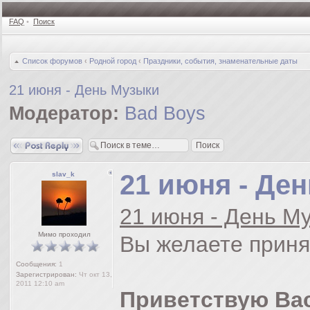
FAQ
•
Поиск
Список форумов
‹
Родной город
‹
Праздники, события, знаменательные даты
21 июня - День Музыки
Модератор:
Bad Boys
Ответить
21 июня - Де
slav_k
21 июня - День Му
Мимо проходил
Вы желаете приня
Сообщения:
1
Зарегистрирован:
Чт окт 13,
2011 12:10 am
Приветствую Вас