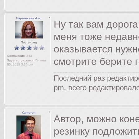
Бармыкина Аза
Ну так вам дорога
меня тоже недавн
Постоялец
оказывается нужн
Сообщения:
243
смотрите берите 
Зарегистрирован:
Пн ноя
05, 2018 3:30 pm
Последний раз редакти
pm, всего редактировало
Kameron
Автор, можно кон
резинку подложить