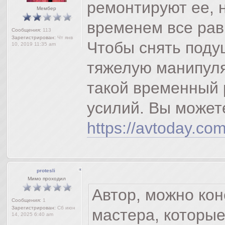
ремонтируют ее, н
Мембер
временем все рав
Сообщения:
113
Зарегистрирован:
Чт янв
Чтобы снять поду
10, 2019 11:35 am
тяжелую манипуля
такой временный 
усилий. Вы может
https://avtoday.com
protesli
Мимо проходил
Автор, можно кон
Сообщения:
1
Зарегистрирован:
Сб июн
мастера, которые
14, 2025 6:40 am