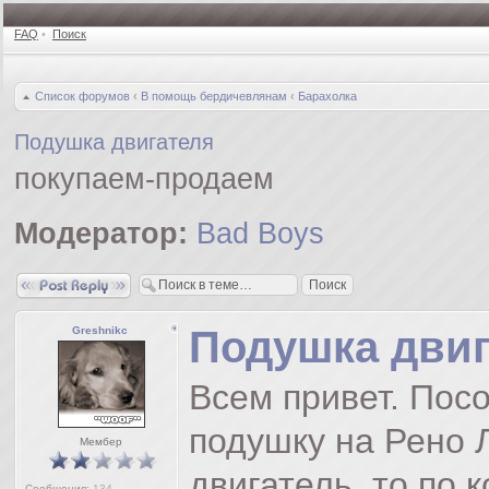
FAQ
•
Поиск
Список форумов
‹
В помощь бердичевлянам
‹
Барахолка
Подушка двигателя
покупаем-продаем
Модератор:
Bad Boys
Ответить
Подушка двиг
Greshnikc
Всем привет. Пос
подушку на Рено Л
Мембер
двигатель, то по 
Сообщения:
134