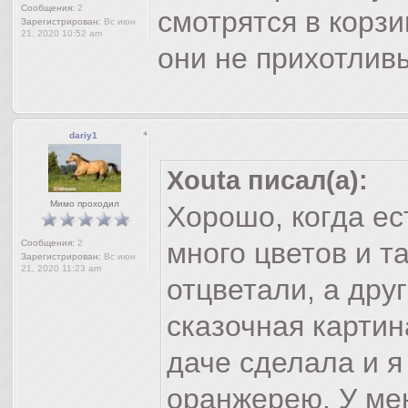
Сообщения:
2
смотрятся в корзи
Зарегистрирован:
Вс июн
21, 2020 10:52 am
они не прихотлив
dariy1
Xouta писал(а):
Мимо проходил
Хорошо, когда ес
много цветов и т
Сообщения:
2
Зарегистрирован:
Вс июн
21, 2020 11:23 am
отцветали, а дру
сказочная картина
даче сделала и я
оранжерею. У мен