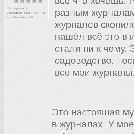
всё что хочешь. 
Сообщения:
9
разным журналам
Зарегистрирован:
Сб июн
20, 2020 12:46 pm
журналов скопилос
нашёл всё это в 
стали ни к чему.
садоводство, пос
все мои журналы
Это настоящая м
в журналах. У мо