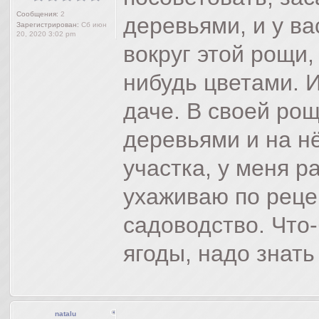
Сообщения:
2
деревьями, и у ва
Зарегистрирован:
Сб июн
20, 2020 3:02 pm
вокруг этой рощи,
нибудь цветами. 
даче. В своей рощ
деревьями и на н
участка, у меня р
ухаживаю по реце
садоводство. Что
ягоды, надо знать
natalu