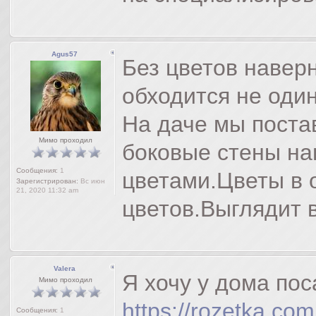
Agus57
Без цветов навер
обходится не один
На даче мы поста
Мимо проходил
боковые стены на
Сообщения:
1
цветами.Цветы в 
Зарегистрирован:
Вс июн
21, 2020 11:32 am
цветов.Выглядит в
Valera
Я хочу у дома пос
Мимо проходил
https://rozetka.co
Сообщения:
1