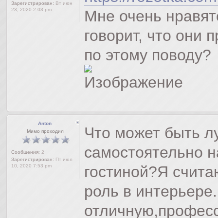
Зарегистрирован:
Вт июн
23, 2020 2:03 pm
Мне очень нравят
говорит, что они 
по этому поводу?
Anton
Что может быть л
Мимо проходил
самостоятельно н
Сообщения:
2
Зарегистрирован:
Пт июл
10, 2020 7:53 pm
гостиной?Я счита
роль в интерьере
отличную,профес