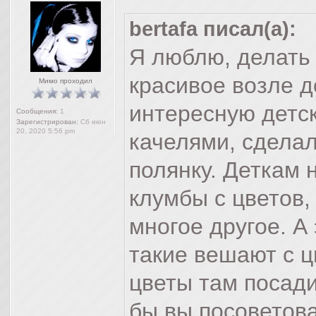
bertafa писал(а):
Я люблю, делать 
красивое возле д
Мимо проходил
интересную детс
Сообщения:
1
Зарегистрирован:
Сб июн
20, 2020 5:56 pm
качелями, сделал
полянку. Деткам 
клумбы с цветов,
многое другое. А
такие вешают с ц
цветы там посади
бы вы посоветов