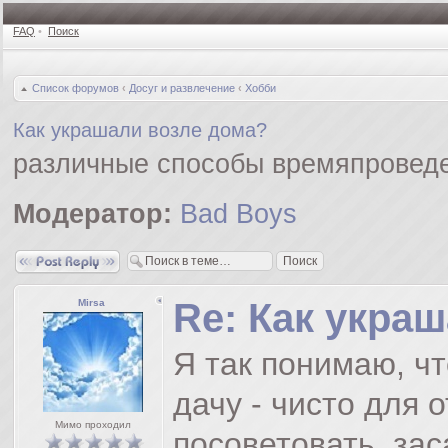
FAQ
•
Поиск
Список форумов
‹
Досуг и развлечение
‹
Хобби
Как украшали возле дома?
различные способы времяпровед
Модератор:
Bad Boys
Ответить
Re: Как укра
Mirsa
Я так понимаю, чт
дачу - чисто для о
Мимо проходил
посоветовать, за