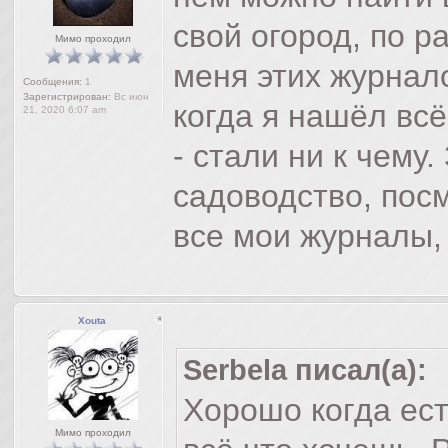
свой огород, по 
Мимо проходил
меня этих журнало
Сообщения:
1
Зарегистрирован:
Вс июн
когда я нашёл всё
21, 2020 6:07 am
- стали ни к чему
садоводство, посм
все мои журналы,
Xouta
Serbela писал(а):
Хорошо когда ест
Мимо проходил