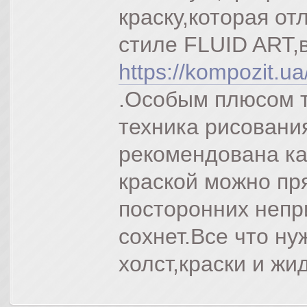
краску,которая от
стиле FLUID ART,в
https://kompozit.u
.Особым плюсом т
техника рисовани
рекомендована ка
краской можно пр
посторонних непр
сохнет.Все что н
холст,краски и жи