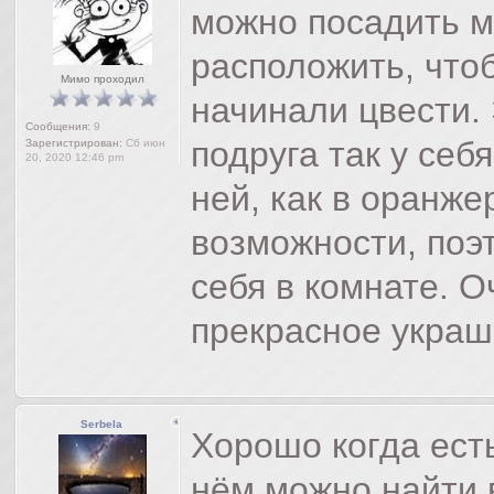
можно посадить мн
расположить, чтоб
Мимо проходил
начинали цвести. 
Сообщения:
9
подруга так у себ
Зарегистрирован:
Сб июн
20, 2020 12:46 pm
ней, как в оранже
возможности, по
себя в комнате. О
прекрасное украш
Serbela
Хорошо когда есть
нём можно найти 