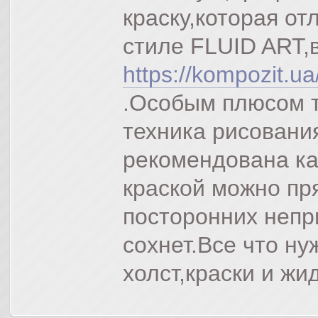
краску,которая от
стиле FLUID ART,в
https://kompozit.u
.Особым плюсом т
техника рисовани
рекомендована ка
краской можно пр
посторонних непр
сохнет.Все что н
холст,краски и жи