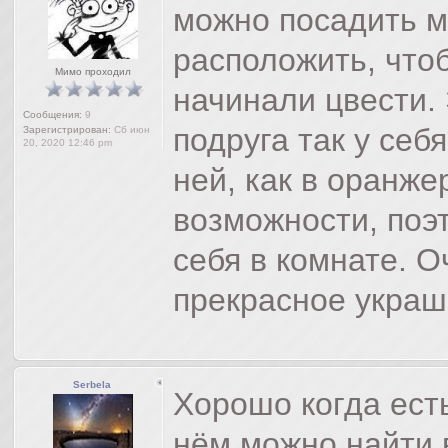
можно посадить мн
расположить, чтоб
Мимо проходил
начинали цвести. 
Сообщения:
9
подруга так у себ
Зарегистрирован:
Сб июн
20, 2020 12:46 pm
ней, как в оранже
возможности, по
себя в комнате. О
прекрасное украш
Serbela
Хорошо когда есть
нём можно найти 