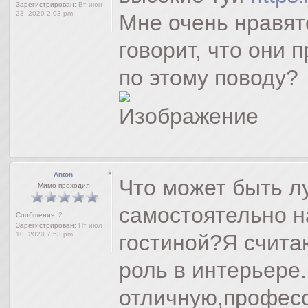
Зарегистрирован:
Вт июн
23, 2020 2:03 pm
Мне очень нравят
говорит, что они 
по этому поводу?
Anton
Что может быть л
Мимо проходил
самостоятельно н
Сообщения:
2
Зарегистрирован:
Пт июл
10, 2020 7:53 pm
гостиной?Я счита
роль в интерьере
отличную,профес