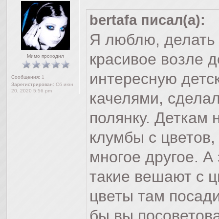
bertafa писал(а):
Я люблю, делать 
красивое возле д
Мимо проходил
интересную детс
Сообщения:
1
Зарегистрирован:
Сб июн
20, 2020 5:56 pm
качелями, сделал
полянку. Деткам 
клумбы с цветов,
многое другое. А
такие вешают с ц
цветы там посади
бы вы посоветов