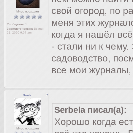
свой огород, по 
Мимо проходил
меня этих журнало
Сообщения:
1
Зарегистрирован:
Вс июн
когда я нашёл всё
21, 2020 6:07 am
- стали ни к чему
садоводство, посм
все мои журналы,
Xouta
Serbela писал(а):
Хорошо когда ест
Мимо проходил