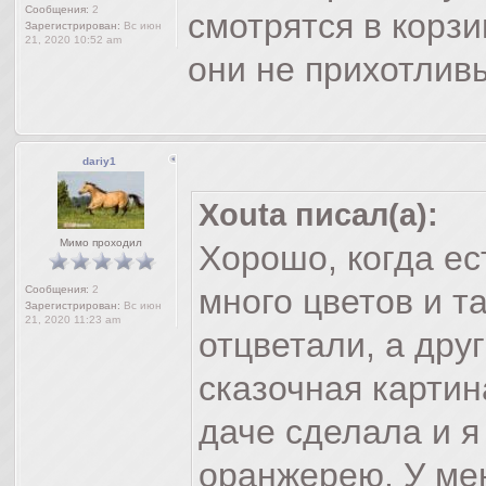
Сообщения:
2
смотрятся в корзи
Зарегистрирован:
Вс июн
21, 2020 10:52 am
они не прихотлив
dariy1
Xouta писал(а):
Мимо проходил
Хорошо, когда ес
много цветов и т
Сообщения:
2
Зарегистрирован:
Вс июн
21, 2020 11:23 am
отцветали, а дру
сказочная картина
даче сделала и я
оранжерею. У мен