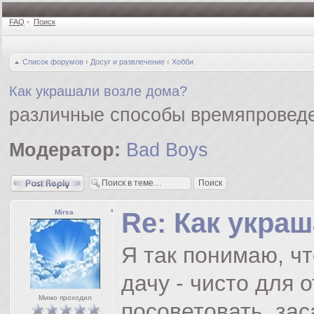
FAQ
•
Поиск
Список форумов
‹
Досуг и развлечение
‹
Хобби
Как украшали возле дома?
различные способы времяпровед
Модератор:
Bad Boys
Ответить
Re: Как укра
Mirsa
Я так понимаю, чт
дачу - чисто для о
Мимо проходил
посоветовать, за