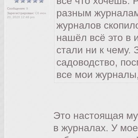
всё что хочешь. 
Сообщения:
9
разным журналам
Зарегистрирован:
Сб июн
20, 2020 12:46 pm
журналов скопилос
нашёл всё это в 
стали ни к чему.
садоводство, пос
все мои журналы
Это настоящая м
в журналах. У мо