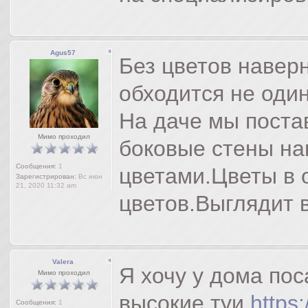
Agus57
Без цветов навер
обходится не один
На даче мы поста
Мимо проходил
боковые стены на
Сообщения:
1
цветами.Цветы в 
Зарегистрирован:
Вс июн
21, 2020 11:32 am
цветов.Выглядит в
Valera
Я хочу у дома по
Мимо проходил
высокие туи
https
Сообщения:
1