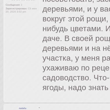
Сообщения:
2
деревьями, и у ва
Зарегистрирован:
Сб июн
20, 2020 3:02 pm
вокруг этой рощи,
нибудь цветами. 
даче. В своей рощ
деревьями и на н
участка, у меня р
ухаживаю по реце
садоводство. Что
ягоды, надо знать
natalu