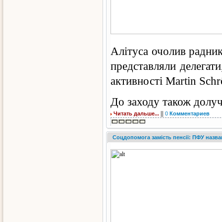
Алітуса очолив радник
представляли делегат
активності Martin Schr
До заходу також долуч
||
Читать дальше...
0
Комментариев
Соцдопомога замість пенсії: ПФУ назвав