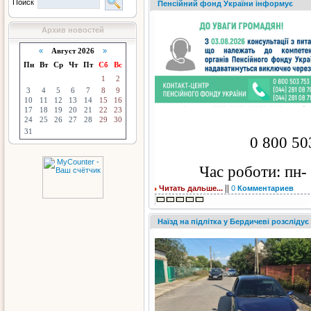
Поиск
Пенсійний фонд України інформує
Архив новостей
«
Август 2026
»
Пн
Вт
Ср
Чт
Пт
Сб
Вс
1
2
3
4
5
6
7
8
9
10
11
12
13
14
15
16
17
18
19
20
21
22
23
24
25
26
27
28
29
30
31
0 800 50
Час роботи: пн- 
||
Читать дальше...
0
Комментариев
Наїзд на підлітка у Бердичеві розслідує