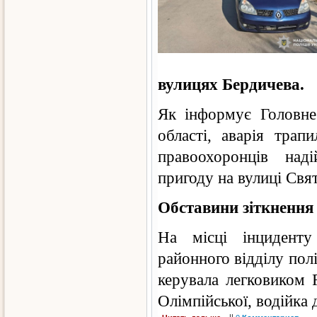
вулицях Бердичева.
Як інформує Головне
області, аварія трап
правоохоронців над
пригоду на вулиці Свя
Обставини зіткнення 
На місці інциденту
районного відділу полі
керувала легковиком 
Олімпійської, водійка 