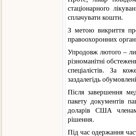
стаціонарного лікува
сплачувати кошти.
З метою викриття про
правоохоронних органів
Упродовж лютого – лип
різноманітні обстеженн
спеціалістів. За ко
заздалегідь обумовлен
Після завершення мед
пакету документів п
доларів США членам
рішення.
Під час одержання ча