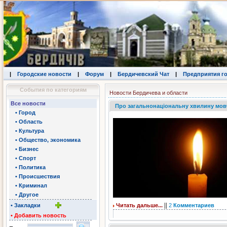
|
Городские новости
|
Форум
|
Бердичевский Чат
|
Предприятия г
События по категориям
Новости Бердичева и области
Все новости
Про загальнонаціональну хвилину мовча
• Город
• Область
• Культура
• Общество, экономика
• Бизнес
• Спорт
• Политика
• Происшествия
• Криминал
• Другое
||
• Закладки
Читать дальше...
2
Комментариев
• Добавить новость