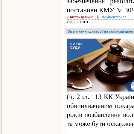
забезпечення реабілі
постанови КМУ № 309
||
Читать дальше...
0
Комментариев
За вчинення диверсії на залізниці дво
(ч. 2 ст. 113 КК Укра
обвинуваченим покара
років позбавлення вол
та може бути оскаржен