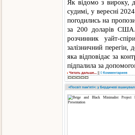
Як відомо з вироку, 
судимі, у вересні 2024
погодились на пропози
за 200 доларів США.
розчинник уайт-спі
залізничний перегін,
яка відповідає за кон
підпалила за допомог
||
Читать дальше...
0
Комментариев
«Посвіт пам’яті»: у Бердичеві вшанували