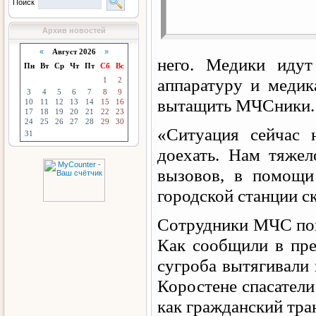
Поиск
Архив новостей
«
Август 2026
»
него. Медики иду
Пн
Вт
Ср
Чт
Пт
Сб
Вс
1
2
аппаратуру и меди
3
4
5
6
7
8
9
вытащить МЧСники.
10
11
12
13
14
15
16
17
18
19
20
21
22
23
24
25
26
27
28
29
30
«Ситуация сейчас 
31
доехать. Нам тяже
вызовов, в помощи
городской станции 
Сотрудники МЧС помо
Как сообщили в пре
сугроба вытягивали 
Коростене спасатели
как гражданский тран