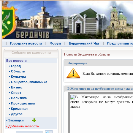
|
Городские новости
|
Форум
|
Бердичевский Чат
|
Предприятия г
События по категориям
Новости Бердичева и области
Все новости
Информация
• Город
• Область
Eсли Вы хотите оставить коммент
• Культура
• Общество, экономика
• Бизнес
В Житомире из-за неубранного снега «скор
• Спорт
• Политика
• Происшествия
• Криминал
• Другое
• Закладки
• Добавить новость