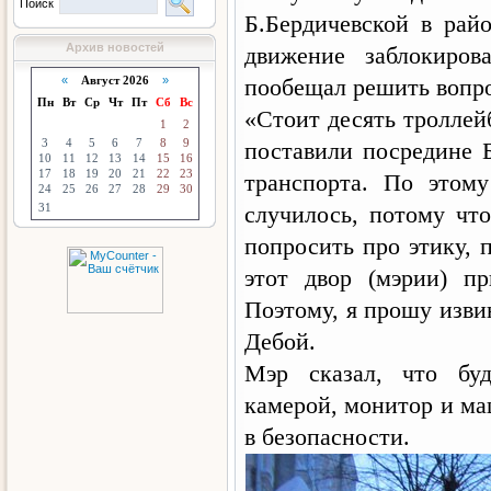
Поиск
Б.Бердичевской в рай
Архив новостей
движение заблокиров
«
Август 2026
»
пообещал решить вопро
Пн
Вт
Ср
Чт
Пт
Сб
Вс
«Стоит десять троллей
1
2
3
4
5
6
7
8
9
поставили посредине 
10
11
12
13
14
15
16
17
18
19
20
21
22
23
транспорта. По этом
24
25
26
27
28
29
30
31
случилось, потому что
попросить про этику, 
этот двор (мэрии) п
Поэтому, я прошу изви
Дебой.
Мэр сказал, что буд
камерой, монитор и ма
в безопасности.