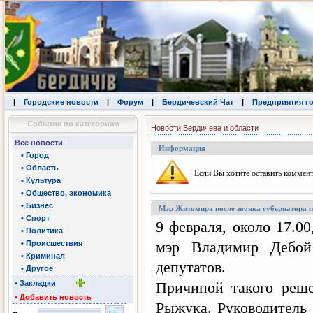
|
Городские новости
|
Форум
|
Бердичевский Чат
|
Предприятия г
События по категориям
Новости Бердичева и области
Все новости
Информация
• Город
• Область
Eсли Вы хотите оставить коммент
• Культура
• Общество, экономика
• Бизнес
Мэр Житомира после звонка губернатора п
• Спорт
9 февраля, около 17.0
• Политика
мэр Владимир Дебой
• Происшествия
• Криминал
депутатов.
• Другое
• Закладки
Причиной такого реше
• Добавить новость
Рыжука. Руководитель 