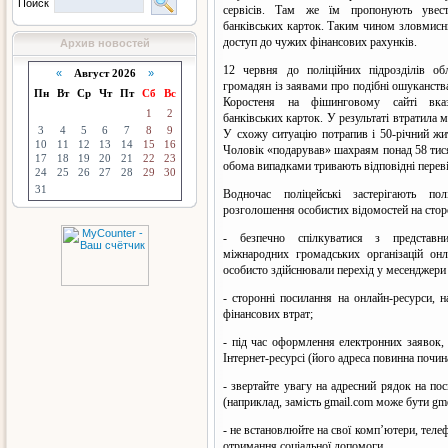
Поиск
сервісів. Там же їм пропонують увест
банківських карток. Таким чином зловмис
доступ до чужих фінансових рахунків.
Архив новостей
12 червня до поліційних підрозділів об
«
Август 2026
»
громадян із заявами про подібні ошуканства
Пн
Вт
Ср
Чт
Пт
Сб
Вс
Коростеня на фішинговому сайті вка
1
2
банківських карток. У результаті втратила 
3
4
5
6
7
8
9
У схожу ситуацію потрапив і 50-річний жи
10
11
12
13
14
15
16
Чоловік «подарував» шахраям понад 58 тися
17
18
19
20
21
22
23
обома випадками тривають відповідні перев
24
25
26
27
28
29
30
31
Водночас поліцейські застерігають по
розголошення особистих відомостей на стор
- безпечно спілкуватися з представ
міжнародних громадських організацій он
особисто здійснювали перехід у месенджери ч
- сторонні посилання на онлайн-ресурси, 
фінансових втрат;
- під час оформлення електронних заявок, 
Інтернет-ресурсі (його адреса повинна почина
- звертайте увагу на адресний рядок на по
(наприклад, замість gmail.com може бути gmei
- не встановлюйте на свої комп’ютери, теле
отримання соціальної допомоги.