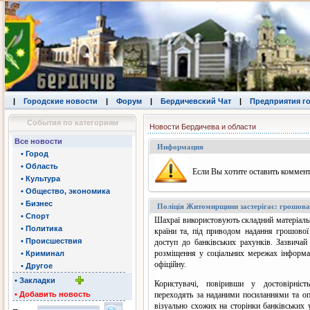
|
Городские новости
|
Форум
|
Бердичевский Чат
|
Предприятия г
События по категориям
Новости Бердичева и области
Все новости
Информация
• Город
• Область
Eсли Вы хотите оставить коммент
• Культура
• Общество, экономика
• Бизнес
Поліція Житомирщини застерігає: грошова
• Спорт
Шахраї використовують складний матеріаль
• Политика
країни та, під приводом надання грошово
• Происшествия
доступ до банківських рахунків. Зазвичай
розміщення у соціальних мережах інформа
• Криминал
офіційну.
• Другое
• Закладки
Користувачі, повіривши у достовірніст
• Добавить новость
переходять за наданими посиланнями та оп
візуально схожих на сторінки банківських