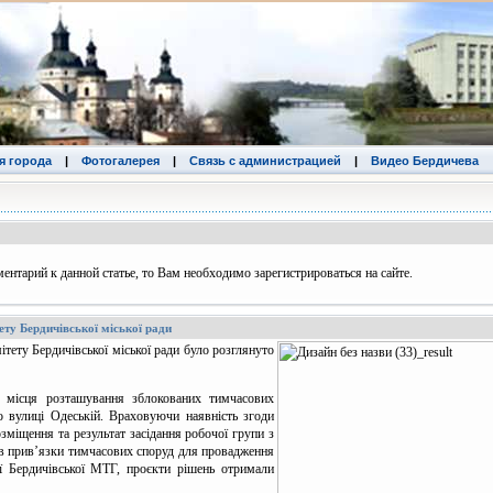
я города
|
Фотогалерея
|
Связь с администрацией
|
Видео Бердичева
ентарий к данной статье, то Вам необходимо зарегистрироваться на сайте.
ету Бердичівської міської ради
ітету Бердичівської міської ради було розглянуто
 місця розташування зблокованих тимчасових
о вулиці Одеській. Враховуючи наявність згоди
зміщення та результат засідання робочої групи з
ів прив’язки тимчасових споруд для провадження
ії Бердичівської МТГ, проєкти рішень отримали