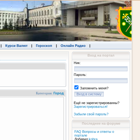
|
Курси Валют
|
Гороскоп
|
Онлайн Радио
|
Вход на портал
Ник:
Пароль:
Запомнить меня?
Категория:
Город
Ещё не зарегистрированны?
Зарегистрироваться!
Забыли свой пароль?
Последнее на форуме
FAQ Вопросы и ответы о
портале
Добавил
kobra