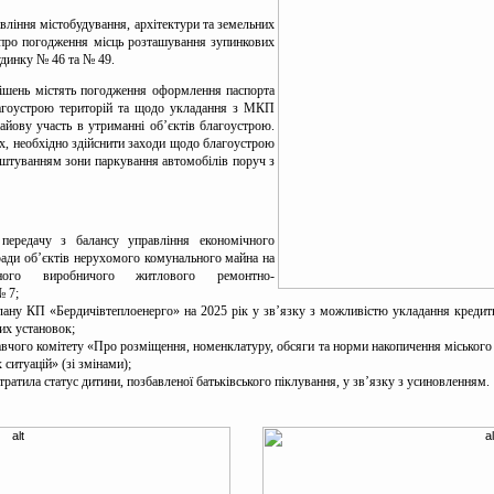
авління містобудування, архітектури та земельних
 про погодження місць розташування зупинкових
удинку № 46 та № 49.
ішень містять погодження оформлення паспорта
агоустрою територій та щодо укладання з МКП
айову участь в утриманні об’єктів благоустрою.
х, необхідно здійснити заходи щодо благоустрою
лаштуванням зони паркування автомобілів поруч з
передачу з балансу управління економічного
 ради об’єктів нерухомого комунального майна на
ного виробничого житлового ремонтно-
№ 7;
лану КП «Бердичівтеплоенерго» на 2025 рік у зв’язку з можливістю укладання кредитн
их установок;
вчого комітету «Про розміщення, номенклатуру, обсяги та норми накопичення міського 
 ситуацій» (зі змінами);
тратила статус дитини, позбавленої батьківського піклування, у зв’язку з усиновленням.