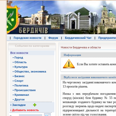
|
Городские новости
|
Форум
|
Бердичевский Чат
|
Предприяти
События по категориям
Новости Бердичева и области
Все новости
Информация
• Город
• Область
Eсли Вы хотите оставить комм
• Культура
• Общество, экономика
• Бизнес
Відбулося засідання виконавчого коміт
• Спорт
На черговому засіданні виконавчого ком
• Политика
13 проєктів рішень.
• Происшествия
Низка з них передбачали погодження
• Криминал
споруд (кіосків) біля будинку № 55 п
• Другое
мешканців згаданого будинку на таке ро
• Закладки
розгляду звернень щодо видачі паспорт
• Добавить новость
підприємницької діяльності на територ
зелене світло під час голосування.