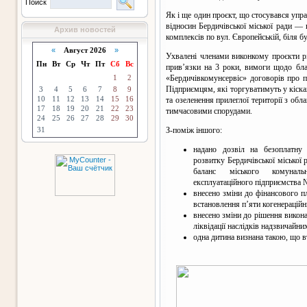
Поиск
Як і ще один проєкт, що стосувався упр
відносин Бердичівської міської ради —
Архив новостей
комплексів по вул. Європейській, біля б
«
Август 2026
»
Ухвалені членами виконкому проєкти р
Пн
Вт
Ср
Чт
Пт
Сб
Вс
прив’язки на 3 роки, вимоги щодо бл
1
2
«Бердичівкомунсервіс» договорів про п
Підприємцям, які торгуватимуть у кіска
3
4
5
6
7
8
9
10
11
12
13
14
15
16
та озеленення прилеглої території з об
17
18
19
20
21
22
23
тимчасовими спорудами.
24
25
26
27
28
29
30
31
З-поміж іншого:
надано дозвіл на безоплатну 
розвитку Бердичівської міської
баланс міського комуналь
експлуатаційного підприємства 
внесено зміни до фінансового п
встановлення п’яти когенераційн
внесено зміни до рішення викона
ліквідації наслідків надзвичайних
одна дитина визнана такою, що в