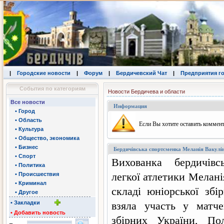
|
Городские новости
|
Форум
|
Бердичевский Чат
|
Предприятия г
События по категориям
Новости Бердичева и области
Все новости
Информация
• Город
• Область
Eсли Вы хотите оставить коммент
• Культура
• Общество, экономика
• Бизнес
Бердичівська спортсменка Меланія Вакулін
• Спорт
Вихованка бердичівс
• Политика
легкої атлетики Мелані
• Происшествия
• Криминал
складі юніорської збі
• Другое
• Закладки
взяла участь у матчев
• Добавить новость
збірних України, Пол