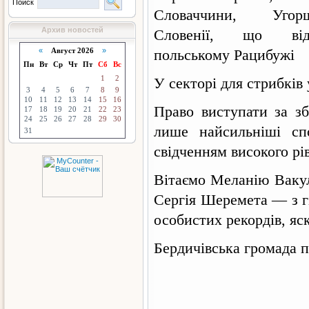
Поиск
Словаччини, Уго
Архив новостей
Словенії, що ві
«
Август 2026
»
польському Рацибужі
Пн
Вт
Ср
Чт
Пт
Сб
Вс
1
2
У секторі для стрибків
3
4
5
6
7
8
9
10
11
12
13
14
15
16
Право виступати за з
17
18
19
20
21
22
23
24
25
26
27
28
29
30
лише найсильніші сп
31
свідченням високого рі
Вітаємо Меланію Вакул
Сергія Шеремета — з г
особистих рекордів, яс
Бердичівська громада 