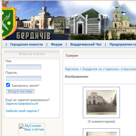
|
Городские новости
|
Форум
|
Бердичевский Чат
|
Предприятия г
Вход на портал
Галерея
Ник:
Картинки
»
Бердичев на старинных открытка
Пароль:
Изображения:
Запомнить меня?
Ещё не зарегистрированны?
Зарегистрироваться!
Забыли свой пароль?
(0 комментариев)