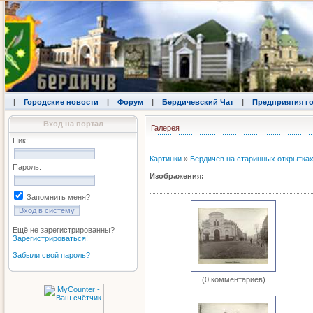
|
Городские новости
|
Форум
|
Бердичевский Чат
|
Предприятия г
Вход на портал
Галерея
Ник:
Картинки
»
Бердичев на старинных открытка
Пароль:
Изображения:
Запомнить меня?
Ещё не зарегистрированны?
Зарегистрироваться!
Забыли свой пароль?
(0 комментариев)