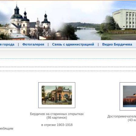
я города
|
Фотогалерея
|
Связь с администрацией
|
Видео Бердичева
Бердичев на старинных открытках
Достопримечатель
(86 картинок)
(43 к
в отрезке 1903-1918
 любящим