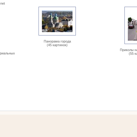
.net
Панорама города
(45 картинок)
Приколы н
ориальных
(55 к