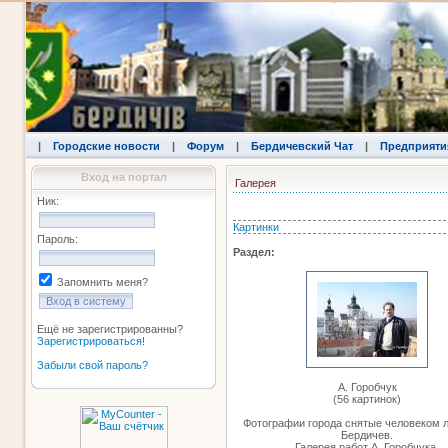
|
Городские новости
|
Форум
|
Бердичевский Чат
|
Предприяти
Вход на портал
Галерея
Ник:
Картинки
Пароль:
Раздел:
Запомнить меня?
Ещё не зарегистрированны?
Зарегистрироваться!
Забыли свой пароль?
А. Горобчук
(56 картинок)
Фотографии города снятые человеком
Бердичев.
Галерея работ А. Горобчука.