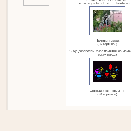
email: agorobchuk [at] zt.ukrtelecom
Памятки города
(25 картинок)
Сюда добовляем фото памятников,мем
досок города
Фотогалерея форумчан
(20 картинок)