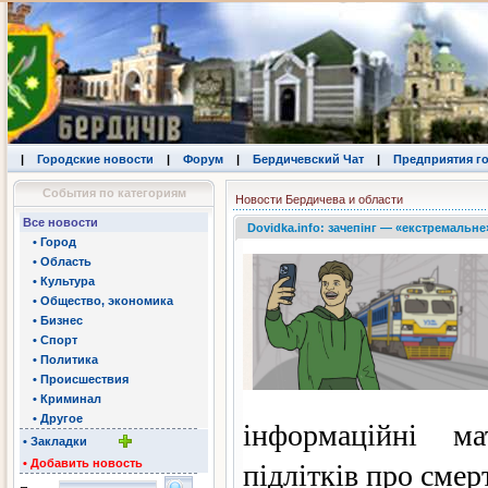
|
Городские новости
|
Форум
|
Бердичевский Чат
|
Предприятия г
События по категориям
Новости Бердичева и области
Все новости
Dovidka.info: зачепінг — «екстремальне
• Город
• Область
• Культура
• Общество, экономика
• Бизнес
• Спорт
• Политика
• Происшествия
• Криминал
• Другое
інформаційні ма
• Закладки
• Добавить новость
підлітків про смер