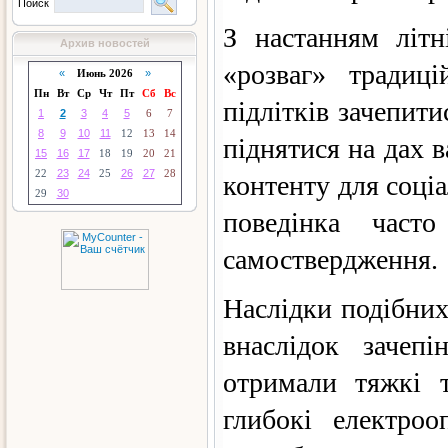
Поиск
З настанням літн
Архив новостей
«розваг» традиц
«
Июнь 2026
»
Пн
Вт
Ср
Чт
Пт
Сб
Вс
підлітків зачепити
1
2
3
4
5
6
7
8
9
10
11
12
13
14
піднятися на дах в
15
16
17
18
19
20
21
22
23
24
25
26
27
28
контенту для соці
29
30
поведінка част
самоствердження.
Наслідки подібних
внаслідок зачепі
отримали тяжкі 
глибокі електро