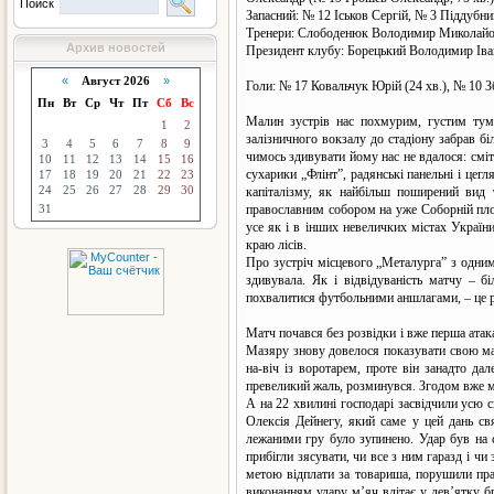
Поиск
Запасний: № 12 Іськов Сергій, № 3 Піддубн
Тренери: Слободенюк Володимир Миколайо
Архив новостей
Президент клубу: Борецький Володимир Іва
«
Август 2026
»
Голи: № 17 Ковальчук Юрій (24 хв.), № 10 Зб
Пн
Вт
Ср
Чт
Пт
Сб
Вс
Малин зустрів нас похмурим, густим тума
1
2
залізничного вокзалу до стадіону забрав б
3
4
5
6
7
8
9
чимось здивувати йому нас не вдалося: сміт
10
11
12
13
14
15
16
сухарики „Флінт”, радянські панельні і цег
17
18
19
20
21
22
23
24
25
26
27
28
29
30
капіталізму, як найбільш поширений вид 
31
православним собором на уже Соборній площ
усе як і в інших невеличких містах України
краю лісів.
Про зустріч місцевого „Металурга” з одним 
здивувала. Як і відвідуваність матчу – 
похвалитися футбольними аншлагами, – це р
Матч почався без розвідки і вже перша атак
Мазяру знову довелося показувати свою май
на-віч із воротарем, проте він занадто да
превеликий жаль, розминувся. Згодом вже м
А на 22 хвилині господарі засвідчили усю 
Олексія Дейнегу, який саме у цей дань св
лежаними гру було зупинено. Удар був на с
прибігли зясувати, чи все з ним гаразд і чи
метою відплати за товариша, порушили прави
виконанням удару м’яч влітає у дев’ятку бр