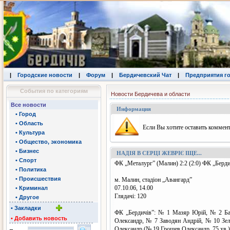
|
Городские новости
|
Форум
|
Бердичевский Чат
|
Предприятия г
События по категориям
Новости Бердичева и области
Все новости
Информация
• Город
• Область
Eсли Вы хотите оставить коммент
• Культура
• Общество, экономика
• Бизнес
НАДІЯ В СЕРЦІ ЖЕВРІЄ ІЩЕ...
• Спорт
ФК „Металург” (Малин) 2:2 (2:0) ФК „Берди
• Политика
• Происшествия
м. Малин, стадіон „Авангард”
07.10.06, 14.00
• Криминал
Глядачі: 120
• Другое
• Закладки
ФК „Бердичів”: № 1 Мазяр Юрій, № 2 Ба
• Добавить новость
Олександр, № 7 Заводян Андрій, № 10 Зел
Олександр (№ 19 Грошев Олександр, 75 хв.)