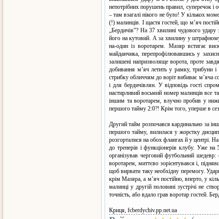
непотрібних порушень правил, суперечок і об
– там взагалі нікого не було! У кількох мо
(!) малинців. І щастя гостей, що м’яч пості
„Бердичів”? На 37 хвилині чудового удару 
його на кутовий. А за хвилину у штрафном
на-один із воротарем. Мазяр встигає вис
майданчика, перепрофілювавшись у захисни
залишені напризволяще ворота, проте завдя
добивання м’яч летить у рамку, трибуни і
стрибку обличчям до воріт вибиває м’яча со
і для бердичівлян. У відповідь гості спро
настирливий восьмий номер малинців все та
іншим та воротарем, влучно пробив у нижні
першого тайму 2:0?! Крім того, уперше в сез
Другий тайм розпочався кардинально за інши
першого тайму, вилилася у жорстку дисциплі
розгорталися на обох флангах й у центрі. На
до тренерів і функціонерів клубу. Уже на 
організував черговий футбольний шедевр: 
воротарем, миттєво зорієнтувався і, підняв
щоб вирвати таку необхідну перемогу. Удари
крім Мазяра, а м’яч постійно, вперто, у кі
малинці у другій половині зустрічі не ство
точність, або вдало грав воротар гостей. Бе
Криця, fcberdychiv.pp.net.ua