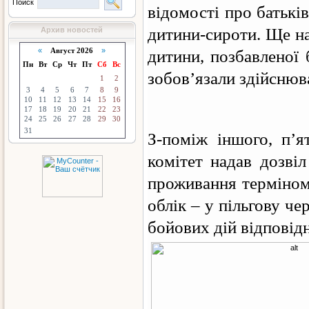
Поиск
відомості про батькі
дитини-сироти. Ще на
Архив новостей
«
Август 2026
»
дитини, позбавленої 
Пн
Вт
Ср
Чт
Пт
Сб
Вс
зобов’язали здійснюв
1
2
3
4
5
6
7
8
9
10
11
12
13
14
15
16
17
18
19
20
21
22
23
24
25
26
27
28
29
30
31
З-поміж іншого, п’я
комітет надав дозві
проживання терміном
облік – у пільгову че
бойових дій відповід