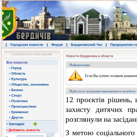
|
Городские новости
|
Форум
|
Бердичевский Чат
|
Предприятия г
События по категориям
Новости Бердичева и области
Все новости
Информация
• Город
• Область
Eсли Вы хотите оставить коммент
• Культура
• Общество, экономика
• Бизнес
Відбулося засідання виконавчого комітету
• Спорт
12 проєктів рішень,
• Политика
• Происшествия
захисту дитячих пр
• Криминал
розглянули на засідан
• Другое
• Закладки
• Добавить новость
З метою соціального 