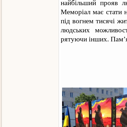
найбільший прояв лю
Меморіал має стати 
під вогнем тисячі жит
людських можливост
рятуючи інших. Пам