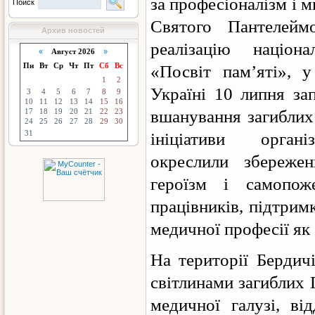
за професіоналізм і 
Поиск
Святого Пантелеймо
Архив новостей
реалізацію націон
«
Август 2026
»
Пн
Вт
Ср
Чт
Пт
Сб
Вс
«Посвіт пам’яті», 
1
2
Україні 10 липня за
3
4
5
6
7
8
9
10
11
12
13
14
15
16
17
18
19
20
21
22
23
вшанування загиблих
24
25
26
27
28
29
30
31
ініціативи орган
окреслили збереже
героїзм і самопож
працівників, підтрим
медичної професії як
На території Бердичі
світлинами загиблих 
медичної галузі, в