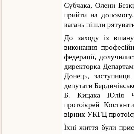
Субчака, Олени Безк
прийти на допомогу
вагань пішли рятуват
До заходу із вшану
виконання професійн
федерації, долучили
директорка Департам
Донець, заступниця 
депутати Бердичівськ
Б. Кицака Юлія Че
протоієрей Костянти
вірних УКГЦ протоієр
Їхні життя були прис