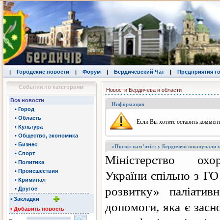
|
Городские новости
|
Форум
|
Бердичевский Чат
|
Предприятия г
События по категориям
Новости Бердичева и области
Все новости
Информация
• Город
• Область
Eсли Вы хотите оставить коммент
• Культура
• Общество, экономика
• Бизнес
«Посвіт пам’яті»: у Бердичеві вшанували м
• Спорт
Міністерство охо
• Политика
• Происшествия
України спільно з ГО
• Криминал
розвитку» паліативн
• Другое
• Закладки
допомоги, яка є засн
• Добавить новость