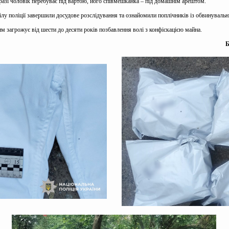
аразі чоловік перебуває під вартою, його співмешканка – під домашнім арештом.
ділу поліції завершили досудове розслідування та ознайомили поплічників із обвинуваль
 загрожує від шести до десяти років позбавлення волі з конфіскацією майна.
Б