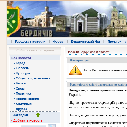
|
Городские новости
|
Форум
|
Бердичевский Чат
|
Предприяти
События по категориям
Новости Бердичева и области
Все новости
Информация
• Город
• Область
Eсли Вы хотите оставить комм
• Культура
• Общество, экономика
• Бизнес
Бердичівські слідчі завершили розслід
• Спорт
Нагадаємо, у липні правоохоронці з
• Политика
Україні.
• Происшествия
Під час проведення слідчих дій у них в
• Криминал
картки та інші речові докази, що підтве
• Другое
• Закладки
Відповідно до висновків експертів, у в
• Добавить новость
Фігурантам інкриміновано вчинення злоч