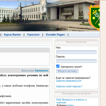
|
Курси Валют
|
Гороскоп
|
Онлайн Радио
|
Вход на портал
Ник:
Пароль:
Запомнить меня?
Категория:
Криминал
 збуту психотропних речовин по всій
Ещё не зарегистрированны?
Зарегистрироваться!
 а також мобільні телефони, банківські
Забыли свой пароль?
Последнее на форуме
амфетамін.
FAQ Вопросы и ответы о
 збут наркотичних засобів, психотропних
портале
Добавил
kobra