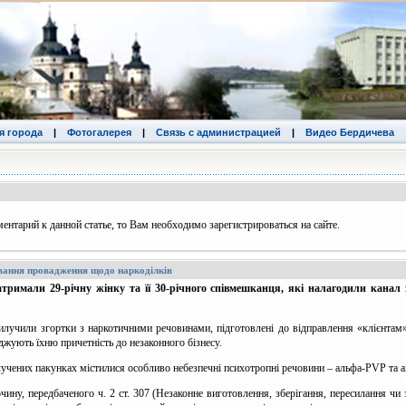
я города
|
Фотогалерея
|
Связь с администрацией
|
Видео Бердичева
ентарий к данной статье, то Вам необходимо зарегистрироваться на сайте.
ування провадження щодо наркоділків
атримали 29-річну жінку та її 30-річного співмешканця, які налагодили канал
илучили згортки з наркотичними речовинами, підготовлені до відправлення «клієнтам»,
рджують їхню причетність до незаконного бізнесу.
илучених пакунках містилися особливо небезпечні психотропні речовини – альфа-PVP та 
ину, передбаченого ч. 2 ст. 307 (Незаконне виготовлення, зберігання, пересилання чи