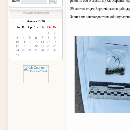
речовин або їх аналогів) КК України. Н
Поиск
29 жовтня слідчі Бердичівського райвід
Архив новостей
За чинним законодавством обвинуваченим
«
Август 2026
»
Пн
Вт
Ср
Чт
Пт
Сб
Вс
1
2
3
4
5
6
7
8
9
10
11
12
13
14
15
16
17
18
19
20
21
22
23
24
25
26
27
28
29
30
31