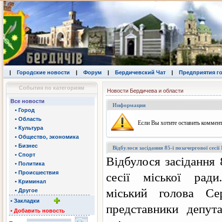
|
Городские новости
|
Форум
|
Бердичевский Чат
|
Предприятия г
События по категориям
Новости Бердичева и области
Все новости
Информация
• Город
• Область
Eсли Вы хотите оставить коммент
• Культура
• Общество, экономика
• Бизнес
Відбулося засідання 85-ї позачергової сесії
• Спорт
Відбулося засідання 
• Политика
• Происшествия
сесії міської ради
• Криминал
міський голова С
• Другое
• Закладки
представники депута
• Добавить новость