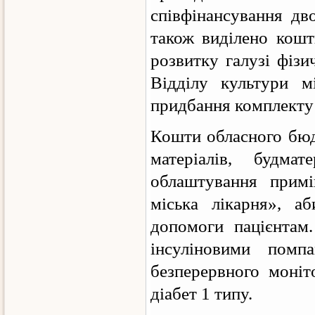
співфінансування дв
також виділено кошт
розвитку галузі фізи
Відділу культури м
придбання комплекту 
Кошти обласного бюд
матеріалів, будма
облаштування примі
міська лікарня», а
допомоги пацієнтам
інсуліновими помп
безперервного моніт
діабет 1 типу.