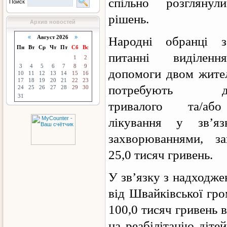
спільно розгляну
Поиск
рішень.
Архив новостей
«
Август 2026
»
Народні обранці з
Пн
Вт
Ср
Чт
Пт
Сб
Вс
питанні виділенн
1
2
3
4
5
6
7
8
9
допомоги двом жител
10
11
12
13
14
15
16
17
18
19
20
21
22
23
потребують доро
24
25
26
27
28
29
30
31
тривалого та/або
лікування у зв’я
захворюваннями, з
25,0 тисяч гривень.
У зв’язку з надходже
від Швайківської гро
100,0 тисяч гривень 
на реабілітацію діте