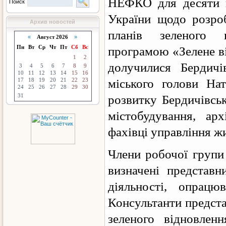
НЕФКО для десяти 
Поиск
України щодо розро
Архив новостей
планів зеленого 
«
Август 2026
»
Пн
Вт
Ср
Чт
Пт
Сб
Вс
програмою «Зелене ві
1
2
долучилися Бердичі
3
4
5
6
7
8
9
10
11
12
13
14
15
16
17
18
19
20
21
22
23
міського голови Нат
24
25
26
27
28
29
30
31
розвитку Бердичівсь
містобудування, ар
фахівці управління ж
Члени робочої групи
визначені представн
діяльності, опрацю
Консультанти предст
зеленого відновлен