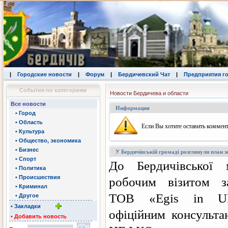
|
Городские новости
|
Форум
|
Бердичевский Чат
|
Предприятия г
События по категориям
Новости Бердичева и области
Все новости
Информация
• Город
• Область
Eсли Вы хотите оставить коммент
• Культура
• Общество, экономика
• Бизнес
У Бердичівській громаді розглянули план з
• Спорт
До Бердичівської 
• Политика
• Происшествия
робочим візитом з
• Криминал
ТОВ «Egis in Uk
• Другое
• Закладки
офіційним консульта
• Добавить новость