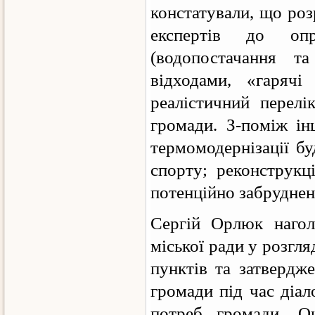
констатували, що ро
експертів до оп
(водопостачання та
відходами, «гаряч
реалістичний перелі
громади. З-поміж ін
термомодернізації бу
спорту; реконструкц
потенційно забруднен
Сергій Орлюк наголо
міської ради у розгл
пунктів та затвердж
громади під час діа
потреб громади. О