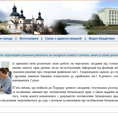
я города
|
Фотогалерея
|
Связь с администрацией
|
Видео Бердичева
ю: відповідне рішення ухвалено на засіданні комісії з питань захисту прав дити
Із приємної ноти розпочали свою роботу на черговому засіданні під голов
питань захисту прав дитини: після заслуховування інформації від фахівців м
ухвалено рішення про створення прийомної сім’ї. З відповідною заявою до сл
і дружина виявили бажання влаштувати до прийомної сім’ї 8-річного хло
виповнитися 2 роки.
П’ять питань, що увійшли до Порядку денного засідання, стосувалися розгля
за позивними заявами про позбавлення батьківських прав, а також надання в
того, члени комісії визначилися з доцільністю позбавлення батьківських пра
а піклування звертатиметься до суду з позовом та висновком про позбавлення батьківськ