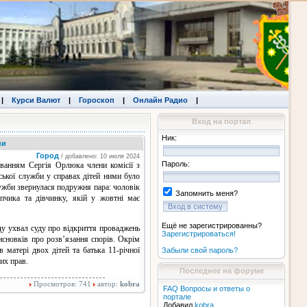
|
Курси Валют
|
Гороскоп
|
Онлайн Радио
|
Вход на портал
Ник:
ни
Город
/ добавлено: 10 июля 2024
Пароль:
уванням Сергія Орлюка члени комісії з
іської служби у справах дітей ними було
ужби звернулася подружня пара: чоловік
Запомнить меня?
пчика та дівчинку, якій у жовтні має
Ещё не зарегистрированны?
ду ухвал суду про відкриття проваджень
Зарегистрироваться!
исновків про розв’язання спорів. Окрім
в матері двох дітей та батька 11-річної
Забыли свой пароль?
их прав.
Последнее на форуме
Просмотров: 741
автор:
kobra
FAQ Вопросы и ответы о
портале
Добавил
kobra