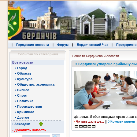
|
Городские новости
|
Форум
|
Бердичевский Чат
|
Предприяти
События по категориям
Новости Бердичева и области
Все новости
У Бердичеві утворено прийомну сім’
• Город
• Область
• Культура
• Общество, экономика
• Бизнес
• Спорт
• Политика
• Происшествия
• Криминал
дівчинки. В обох випадках орган опіки т
• Другое
||
Читать дальше...
0
Комментариев
• Закладки
• Добавить новость